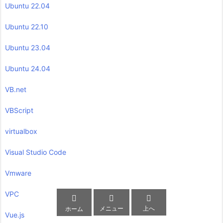
Ubuntu 22.04
Ubuntu 22.10
Ubuntu 23.04
Ubuntu 24.04
VB.net
VBScript
virtualbox
Visual Studio Code
Vmware
VPC



メニュー
上へ
ホーム
Vue.js