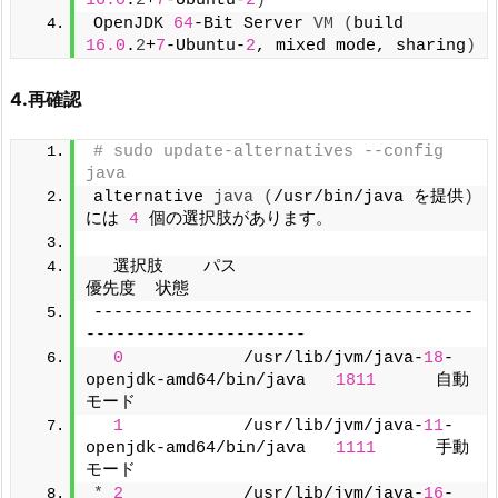
16.0
.
2
+
7
-Ubuntu-
2
)
OpenJDK 
64
-Bit Server 
VM
(
build 
16.0
.
2
+
7
-Ubuntu-
2
, mixed mode, sharing
)
4.再確認
# sudo update-alternatives --config 
java
alternative 
java
(
/usr/bin/java を提供
)
には 
4
 個の選択肢があります。
  選択肢    パス                                       
優先度  状態
--------------------------------------
----------------------
0
            /usr/lib/jvm/java-
18
-
openjdk-amd64/bin/java   
1811
      自動
モード
1
            /usr/lib/jvm/java-
11
-
openjdk-amd64/bin/java   
1111
      手動
モード
*
2
            /usr/lib/jvm/java-
16
-