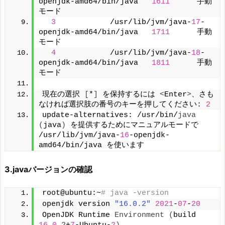
openjdk-amd64/bin/java   
1611
      手動
モード
3
            /usr/lib/jvm/java-
17
-
openjdk-amd64/bin/java   
1711
      手動
モード
4
            /usr/lib/jvm/java-
18
-
openjdk-amd64/bin/java   
1811
      手動
モード
現在の選択 
[
*
]
 を保持するには 
<
Enter
>
、さも
なければ選択肢の番号のキーを押してください: 
2
update-alternatives: /usr/bin/
java
(
java
)
 を提供するためにマニュアルモードで 
/usr/lib/jvm/java-
16
-openjdk-
amd64/bin/java を使います
3.javaバージョンの確認
root@ubuntu:~
# java -version
openjdk version 
"16.0.2"
2021
-
07
-
20
OpenJDK Runtime 
Environment
(
build 