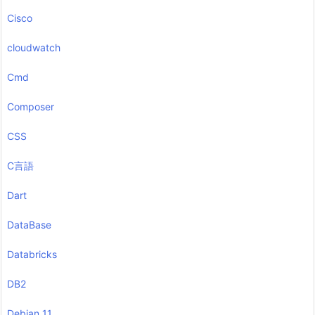
Cisco
cloudwatch
Cmd
Composer
CSS
C言語
Dart
DataBase
Databricks
DB2
Debian 11