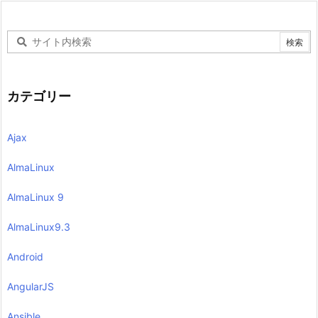
カテゴリー
Ajax
AlmaLinux
AlmaLinux 9
AlmaLinux9.3
Android
AngularJS
Ansible