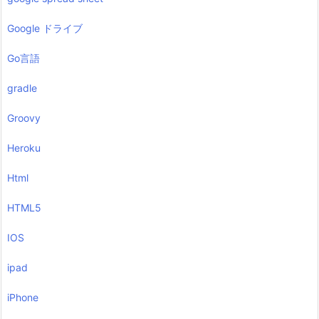
Google ドライブ
Go言語
gradle
Groovy
Heroku
Html
HTML5
IOS
ipad
iPhone