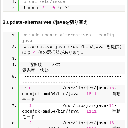
# cat /etc/issue
Ubuntu 
21.10
 \n \l
2.update-alternativesでjavaを切り替え
# sudo update-alternatives --config 
java
alternative 
java
(
/usr/bin/java を提供
)
には 
4
 個の選択肢があります。
  選択肢    パス                                       
優先度  状態
--------------------------------------
----------------------
*
0
            /usr/lib/jvm/java-
18
-
openjdk-amd64/bin/java   
1811
      自動
モード
1
            /usr/lib/jvm/java-
11
-
openjdk-amd64/bin/java   
1111
      手動
モード
2
            /usr/lib/jvm/java-
16
-