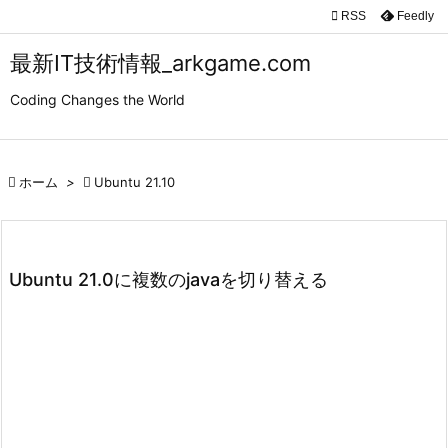

RSS
Feedly

メニュ
最新IT技術情報_arkgame.com

Coding Changes the World
サイド

前へ

ホーム
>

Ubuntu 21.10

次へ

検索
Ubuntu 21.0に複数のjavaを切り替える