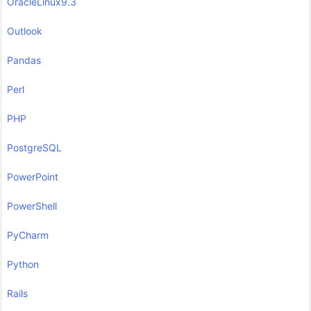
OracleLinux9.3
Outlook
Pandas
Perl
PHP
PostgreSQL
PowerPoint
PowerShell
PyCharm
Python
Rails