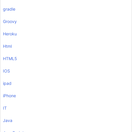
gradle
Groovy
Heroku
Html
HTML5
IOS
ipad
iPhone
IT
Java