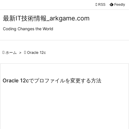

RSS
Feedly

メニュ
最新IT技術情報_arkgame.com

Coding Changes the World
サイド

前へ

ホーム
>

Oracle 12c

次へ

検索
Oracle 12cでプロファイルを変更する方法