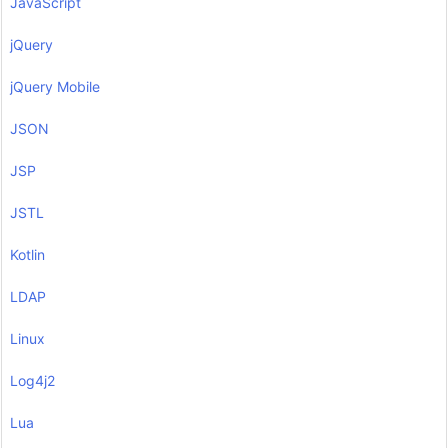
JavaScript
jQuery
jQuery Mobile
JSON
JSP
JSTL
Kotlin
LDAP
Linux
Log4j2
Lua