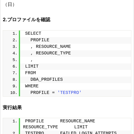
（日）
2.プロファイルを確認
SELECT
  PROFILE
  , RESOURCE_NAME
  , RESOURCE_TYPE
  , 
LIMIT
FROM
  DBA_PROFILES 
WHERE
  PROFILE = 
'TESTPRO'
実行結果
PROFILE      RESOURCE_NAME      
RESOURCE_TYPE      LIMIT
TESTPRO      FAILED_LOGIN_ATTEMPTS      