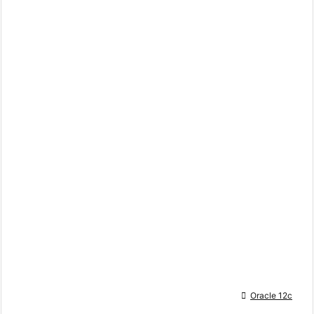

Oracle 12c