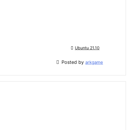

Ubuntu 21.10

Posted by
arkgame