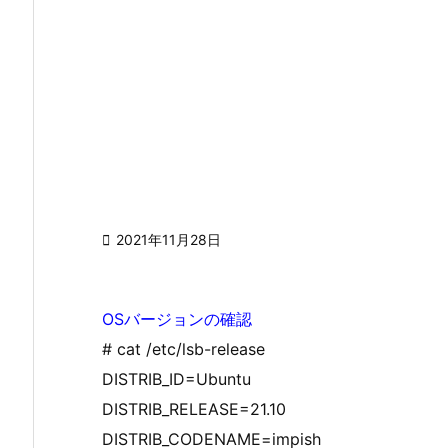

2021年11月28日
OSバージョンの確認
# cat /etc/lsb-release
DISTRIB_ID=Ubuntu
DISTRIB_RELEASE=21.10
DISTRIB_CODENAME=impish