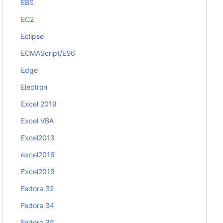
EBS
EC2
Eclipse
ECMAScript/ES6
Edge
Electron
Excel 2019
Excel VBA
Excel2013
excel2016
Excel2019
Fedora 32
Fedora 34
Fedora 35