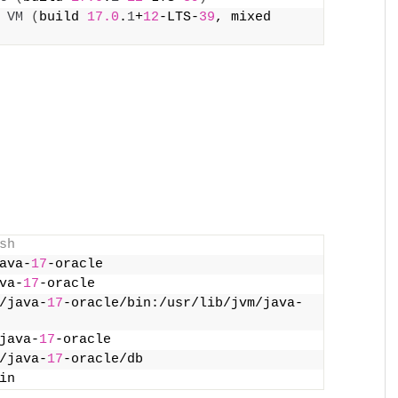
 
VM
(
build 
17.0
.
1
+
12
-LTS-
39
, mixed 
sh
ava-
17
-oracle
va-
17
-oracle
/java-
17
-oracle/bin:/usr/lib/jvm/java-
java-
17
-oracle
/java-
17
-oracle/db
in