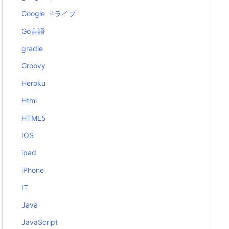
Google ドライブ
Go言語
gradle
Groovy
Heroku
Html
HTML5
IOS
ipad
iPhone
IT
Java
JavaScript