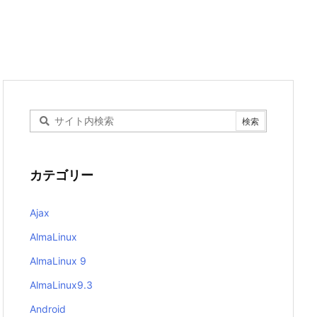
カテゴリー
Ajax
AlmaLinux
AlmaLinux 9
AlmaLinux9.3
Android