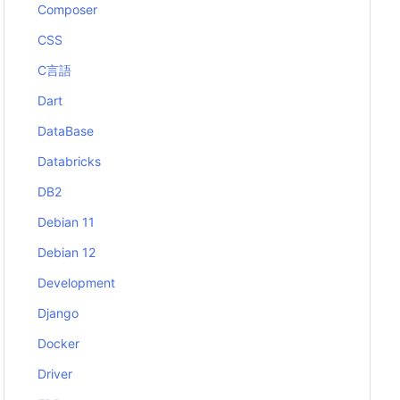
Composer
CSS
C言語
Dart
DataBase
Databricks
DB2
Debian 11
Debian 12
Development
Django
Docker
Driver