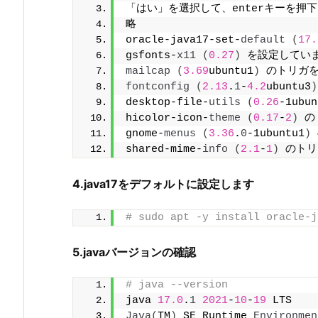
「はい」を選択して、enterキーを押
略
oracle-java17-set-
default
(
17.
gsfonts-
x11
(
0.27
)
 を設定していま
mailcap
(
3.69
ubuntu1
)
 のトリガを
fontconfig
(
2.13
.
1
-
4.2
ubuntu3
)
desktop-file-
utils
(
0.26
-1ubun
hicolor-icon-
theme
(
0.17
-
2
)
 の
gnome-
menus
(
3.36
.
0
-1ubuntu1
)
shared-mime-
info
(
2.1
-
1
)
 のトリ
4.java17をデフォルトに設定します
# sudo apt -y install oracle-j
5.javaバージョンの確認
# java --version
java 
17.0
.
1
2021
-
10
-
19
 LTS
Java
(
TM
)
 SE Runtime 
Environmen