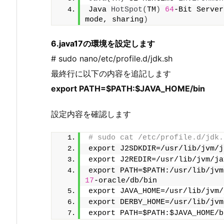
Java 
HotSpot
(
TM
)
64
-Bit Server
mode, sharing
)
6.java17の環境を設定します
# sudo nano/etc/profile.d/jdk.sh
最終行に以下の内容を追記します
export PATH=$PATH:$JAVA_HOME/bin
設定内容を確認します
# sudo cat /etc/profile.d/jdk.
export J2SDKDIR=/usr/lib/jvm/j
export J2REDIR=/usr/lib/jvm/ja
export PATH=$PATH:/usr/lib/jvm
17
-oracle/db/bin
export JAVA_HOME=/usr/lib/jvm/
export DERBY_HOME=/usr/lib/jvm
export PATH=$PATH:$JAVA_HOME/b