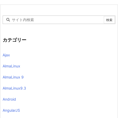
カテゴリー
Ajax
AlmaLinux
AlmaLinux 9
AlmaLinux9.3
Android
AngularJS