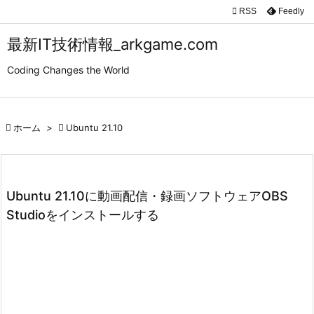

RSS
Feedly

メニュ
最新IT技術情報_arkgame.com

Coding Changes the World
サイド

前へ

ホーム
>

Ubuntu 21.10

次へ

検索
Ubuntu 21.10に動画配信・録画ソフトウェアOBS
Studioをインストールする