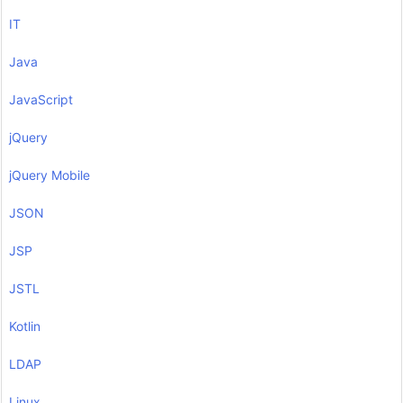
IT
Java
JavaScript
jQuery
jQuery Mobile
JSON
JSP
JSTL
Kotlin
LDAP
Linux