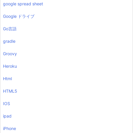
google spread sheet
Google ドライブ
Go言語
gradle
Groovy
Heroku
Html
HTML5
IOS
ipad
iPhone