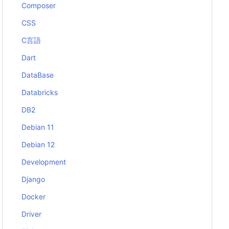
Composer
CSS
C言語
Dart
DataBase
Databricks
DB2
Debian 11
Debian 12
Development
Django
Docker
Driver