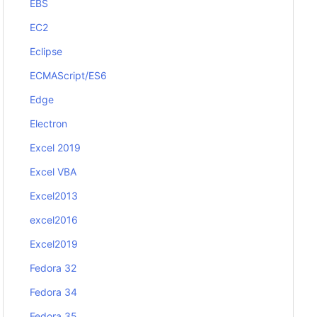
EBS
EC2
Eclipse
ECMAScript/ES6
Edge
Electron
Excel 2019
Excel VBA
Excel2013
excel2016
Excel2019
Fedora 32
Fedora 34
Fedora 35