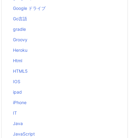
Google ドライブ
Go言語
gradle
Groovy
Heroku
Html
HTML5
IOS
ipad
iPhone
IT
Java
JavaScript