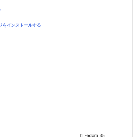
る
dイメージをインストールする

Fedora 35