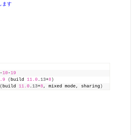
します
-
10
-
19
.9
(
build 
11.0
.
13
+
8
)
(
build 
11.0
.
13
+
8
, mixed mode, sharing
)