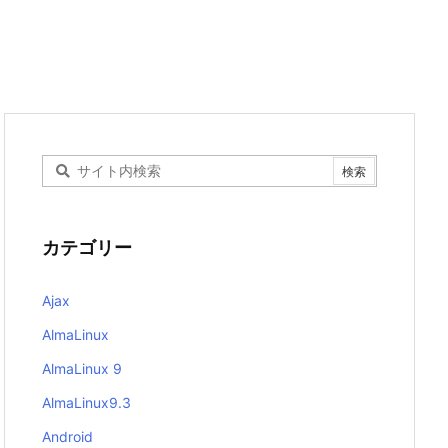
カテゴリー
Ajax
AlmaLinux
AlmaLinux 9
AlmaLinux9.3
Android