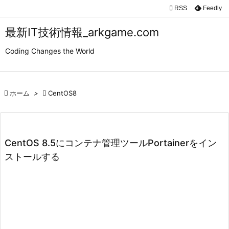

RSS
Feedly

メニュ
最新IT技術情報_arkgame.com

Coding Changes the World
サイド

前へ

ホーム
>

CentOS8

次へ

検索
CentOS 8.5にコンテナ管理ツールPortainerをイン
ストールする