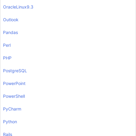
OracleLinux9.3
Outlook
Pandas
Perl
PHP
PostgreSQL
PowerPoint
PowerShell
PyCharm
Python
Rails