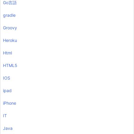
Go言語
gradle
Groovy
Heroku
Html
HTML5
IOS
ipad
iPhone
IT
Java