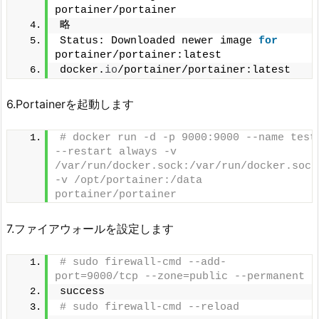
portainer/portainer
略
Status: Downloaded newer image 
for
portainer/portainer:latest
docker.
io
/portainer/portainer:latest
6.Portainerを起動します
# docker run -d -p 9000:9000 --name test 
--restart always -v 
/var/run/docker.sock:/var/run/docker.sock 
-v /opt/portainer:/data 
portainer/portainer
7.ファイアウォールを設定します
# sudo firewall-cmd --add-
port=9000/tcp --zone=public --permanent
success
# sudo firewall-cmd --reload