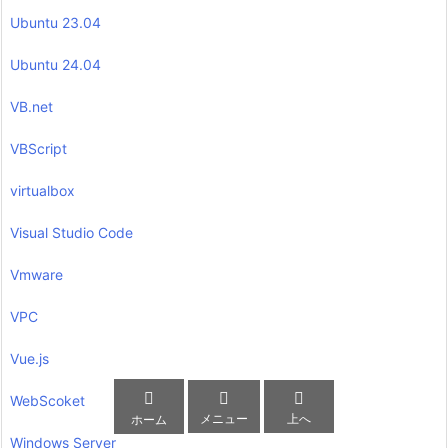
Ubuntu 23.04
Ubuntu 24.04
VB.net
VBScript
virtualbox
Visual Studio Code
Vmware
VPC
Vue.js



WebScoket
メニュー
上へ
ホーム
Windows Server