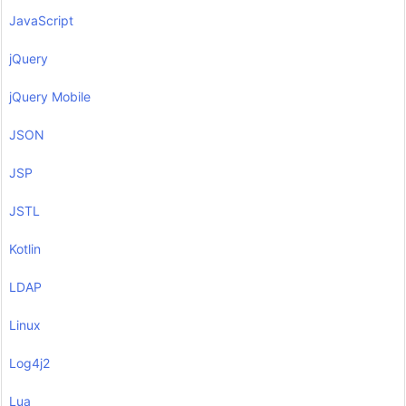
JavaScript
jQuery
jQuery Mobile
JSON
JSP
JSTL
Kotlin
LDAP
Linux
Log4j2
Lua