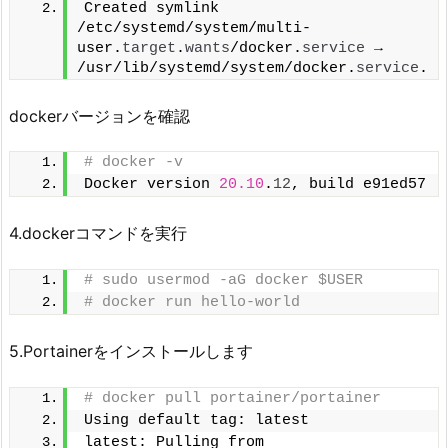
Created symlink 
/etc/systemd/system/multi-
user.
target
.
wants
/docker.
service
 → 
/usr/lib/systemd/system/docker.
service
.
dockerバージョンを確認
# docker -v
Docker version 
20.10
.
12
, build e91ed57
4.dockerコマンドを実行
# sudo usermod -aG docker $USER
# docker run hello-world
5.Portainerをインストールします
# docker pull portainer/portainer
Using default tag: latest
latest: Pulling from 