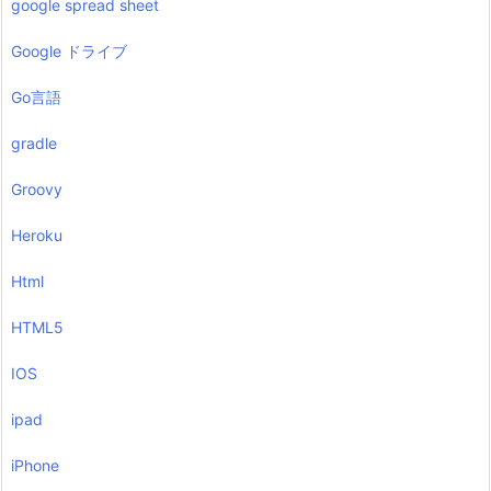
google spread sheet
Google ドライブ
Go言語
gradle
Groovy
Heroku
Html
HTML5
IOS
ipad
iPhone