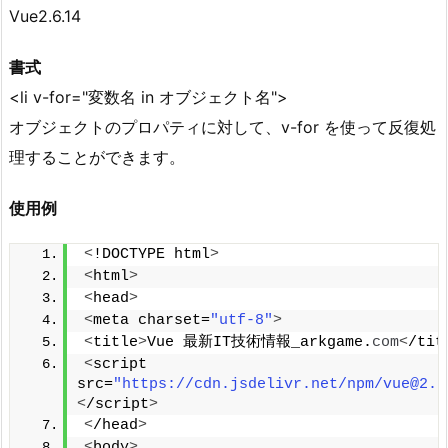
Vue2.6.14
書式
<li v-for="変数名 in オブジェクト名">
オブジェクトのプロパティに対して、v-for を使って反復処
理することができます。
使用例
<
!DOCTYPE html
>
<
html
>
<
head
>
<
meta charset=
"utf-8"
>
<
title
>
Vue 最新IT技術情報_arkgame.
com
<
/tit
<
script 
src=
"https://cdn.jsdelivr.net/npm/vue@2.6
<
/script
>
<
/head
>
<
body
>