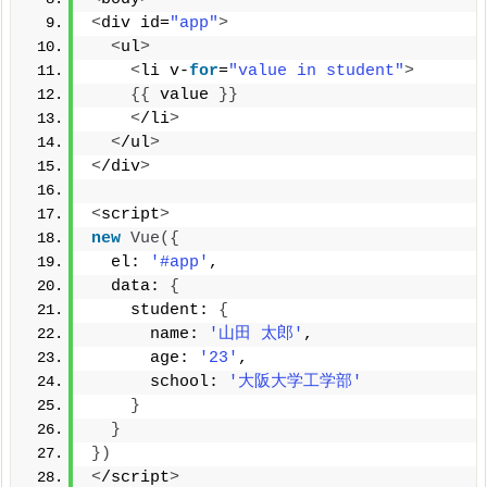
<
div id=
"app"
>
<
ul
>
<
li v-
for
=
"value in student"
>
{{
 value 
}}
<
/li
>
<
/ul
>
<
/div
>
<
script
>
new
Vue
({
  el: 
'#app'
,
  data: 
{
    student: 
{
      name: 
'山田 太郎'
,
      age: 
'23'
,
      school: 
'大阪大学工学部'
}
}
})
<
/script
>