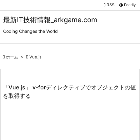

RSS
Feedly

メニュ
最新IT技術情報_arkgame.com

Coding Changes the World
サイド

前へ

ホーム
>

Vue.js

次へ

検索
「Vue.js」 v-forディレクティブでオブジェクトの値
を取得する