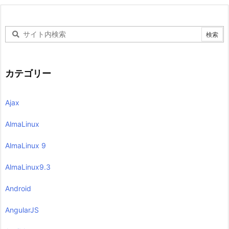
カテゴリー
Ajax
AlmaLinux
AlmaLinux 9
AlmaLinux9.3
Android
AngularJS