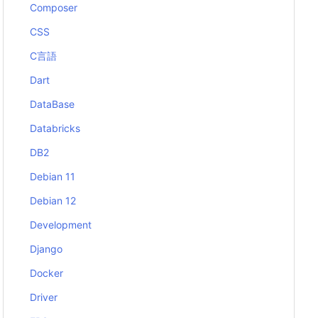
Composer
CSS
C言語
Dart
DataBase
Databricks
DB2
Debian 11
Debian 12
Development
Django
Docker
Driver