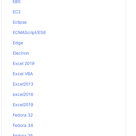
EBS
EC2
Eclipse
ECMAScript/ES6
Edge
Electron
Excel 2019
Excel VBA
Excel2013
excel2016
Excel2019
Fedora 32
Fedora 34
Fedora 35