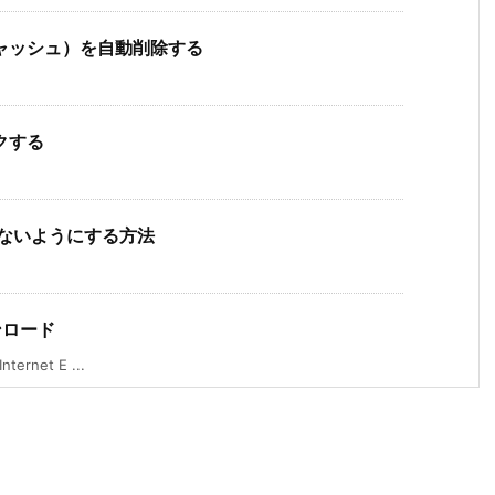
（キャッシュ）を自動削除する
ックする
行しないようにする方法
ダウンロード
net E ...