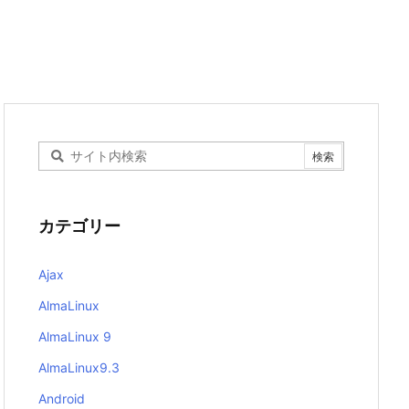
カテゴリー
Ajax
AlmaLinux
AlmaLinux 9
AlmaLinux9.3
Android