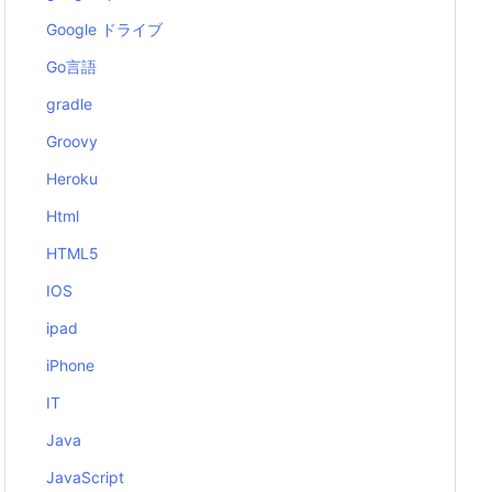
Google ドライブ
Go言語
gradle
Groovy
Heroku
Html
HTML5
IOS
ipad
iPhone
IT
Java
JavaScript