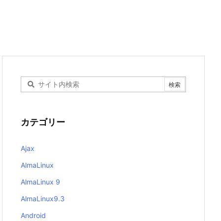
カテゴリー
Ajax
AlmaLinux
AlmaLinux 9
AlmaLinux9.3
Android