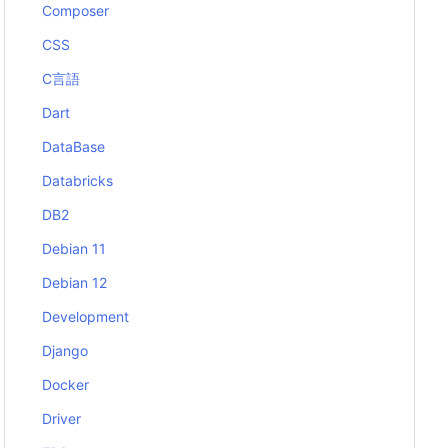
Composer
CSS
C言語
Dart
DataBase
Databricks
DB2
Debian 11
Debian 12
Development
Django
Docker
Driver