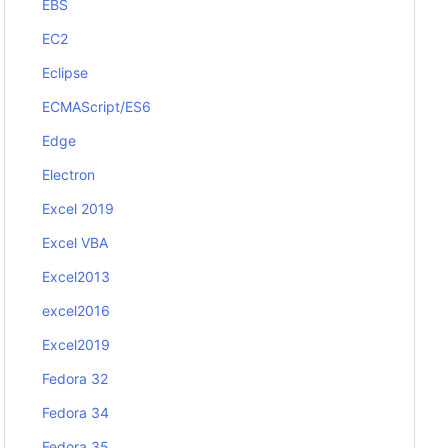
EBS
EC2
Eclipse
ECMAScript/ES6
Edge
Electron
Excel 2019
Excel VBA
Excel2013
excel2016
Excel2019
Fedora 32
Fedora 34
Fedora 35