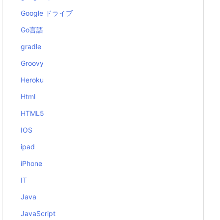
Google ドライブ
Go言語
gradle
Groovy
Heroku
Html
HTML5
IOS
ipad
iPhone
IT
Java
JavaScript