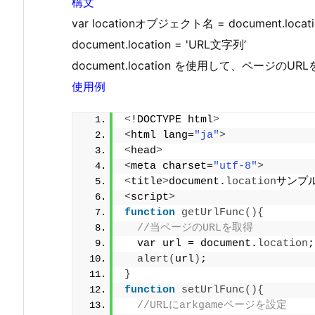
構文
var locationオブジェクト名 = document.locati
document.location = 'URL文字列’
document.location を使用して、ページのU
使用例
<
!DOCTYPE html
>
<
html lang=
"ja"
>
<
head
>
<
meta charset=
"utf-8"
>
<
title
>
document.
location
サンプ
<
script
>
function
getUrlFunc
(){
//当ページのURLを取得
  var url = document.
location
;
alert
(
url
)
;
}
function
setUrlFunc
(){
//URLにarkgameページを設定