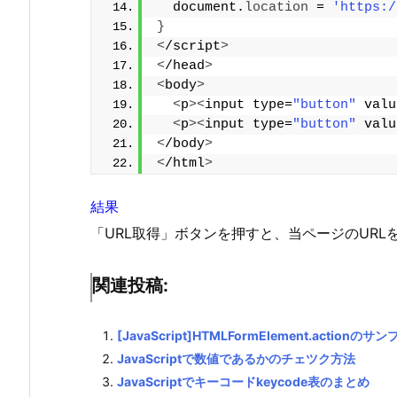
  document.
location
 = 
'https:/
}
<
/script
>
<
/head
>
<
body
>
<
p
><
input type=
"button"
 valu
<
p
><
input type=
"button"
 valu
<
/body
>
<
/html
>
結果
「URL取得」ボタンを押すと、当ページのURL
関連投稿:
[JavaScript]HTMLFormElement.actionのサン
JavaScriptで数値であるかのチェツク方法
JavaScriptでキーコードkeycode表のまとめ