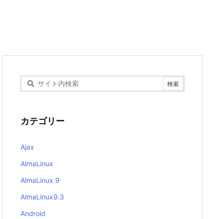
カテゴリー
Ajax
AlmaLinux
AlmaLinux 9
AlmaLinux9.3
Android