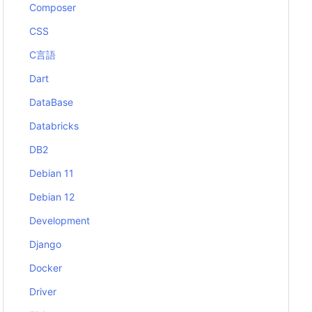
Composer
CSS
C言語
Dart
DataBase
Databricks
DB2
Debian 11
Debian 12
Development
Django
Docker
Driver