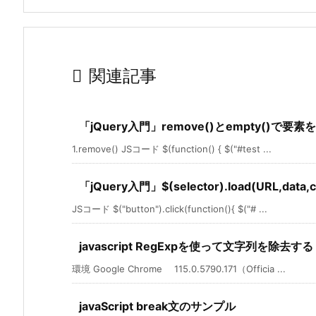

関連記事
「jQuery入門」remove()とempty()で
1.remove() JSコード $(function() { $("#test ...
「jQuery入門」$(selector).load(URL,data
JSコード $("button").click(function(){ $("# ...
javascript RegExpを使って文字列を除去する
環境 Google Chrome 115.0.5790.171（Officia ...
javaScript break文のサンプル