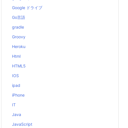
Google ドライブ
Go言語
gradle
Groovy
Heroku
Html
HTML5
IOS
ipad
iPhone
IT
Java
JavaScript