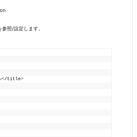
on
RLを参照/設定します。
ル
<
/title
>