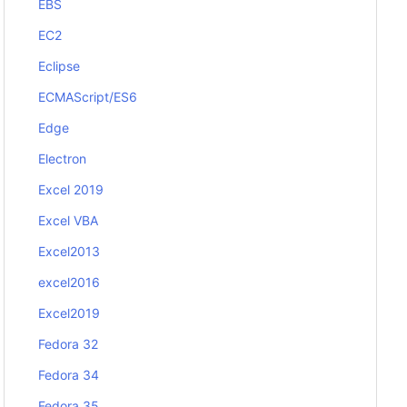
EBS
EC2
Eclipse
ECMAScript/ES6
Edge
Electron
Excel 2019
Excel VBA
Excel2013
excel2016
Excel2019
Fedora 32
Fedora 34
Fedora 35