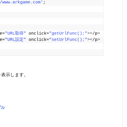
/www.arkgame.com'
;
e=
"URL取得"
 onclick=
"getUrlFunc();"
><
/p
>
e=
"URL設定"
 onclick=
"setUrlFunc();"
><
/p
>
を表示します。
プル