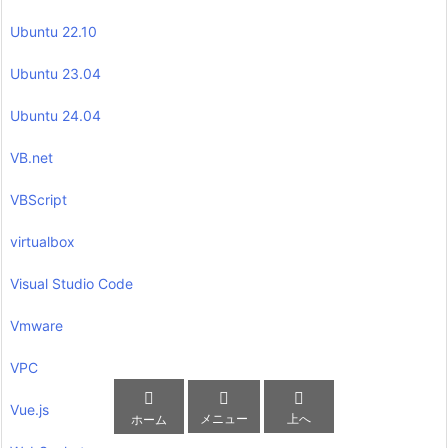
Ubuntu 22.10
Ubuntu 23.04
Ubuntu 24.04
VB.net
VBScript
virtualbox
Visual Studio Code
Vmware
VPC



Vue.js
メニュー
上へ
ホーム