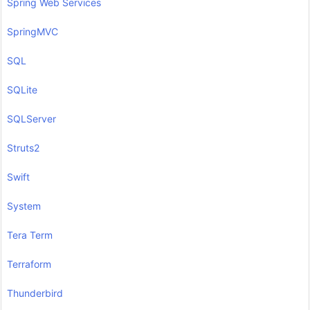
Spring Web Services
SpringMVC
SQL
SQLite
SQLServer
Struts2
Swift
System
Tera Term
Terraform
Thunderbird