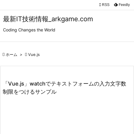

RSS
Feedly

メニュ
最新IT技術情報_arkgame.com

Coding Changes the World
サイド

前へ

ホーム
>

Vue.js

次へ

検索
「Vue.js」watchでテキストフォームの入力文字数
制限をつけるサンプル