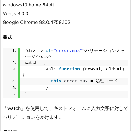
windows10 home 64bit
Vue.js 3.0.0
Google Chrome 98.0.4758.102
書式
<
div  v-
if
=
"error.max"
>
バリテーションメッ
セージ
<
/div
>
watch: 
{
        val: 
function
(
newVal, oldVal
)
{
this
.
error
.
max
 = 処理コード
}
}
「watch」を使用してテキストフォームに入力文字に対して
バリデーションをかけます。