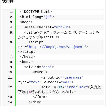
使用例
<
!DOCTYPE html
>
<
html lang=
"ja"
>
<
head
>
<
meta charset=
"utf-8"
>
<
title
>
テキストフォームにバリデーションを
かけるサンプル
<
/title
>
<
script 
src=
"https://unpkg.com/vue@next"
>
<
/script
>
<
/head
>
<
body
>
<
div id=
"app"
>
<
form 
>
<
input id=
"username"
type=
"text"
 v-model=
"val"
>
<
div  v-
if
=
"error.max"
>
入力文
字数は
5
桁以内してください
<
/div
>
<
/form
>
<
/div
>