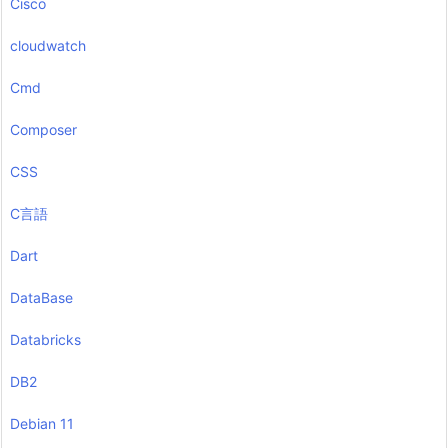
Cisco
cloudwatch
Cmd
Composer
CSS
C言語
Dart
DataBase
Databricks
DB2
Debian 11