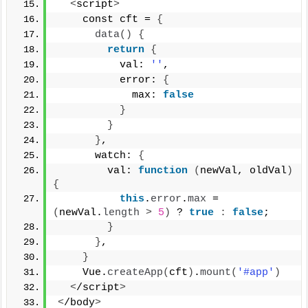
<
script
>
    const cft = 
{
data
()
{
return
{
          val: 
''
,
          error: 
{
            max: 
false
}
}
}
,
      watch: 
{
        val: 
function
(
newVal, oldVal
)
{
this
.
error
.
max
 = 
(
newVal.
length
>
5
)
 ? 
true
:
false
;
}
}
,
}
    Vue.
createApp
(
cft
)
.
mount
(
'#app'
)
<
/script
>
<
/body
>