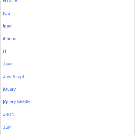
HTML5
IOS
ipad
iPhone
IT
Java
JavaScript
jQuery
jQuery Mobile
JSON
JSP