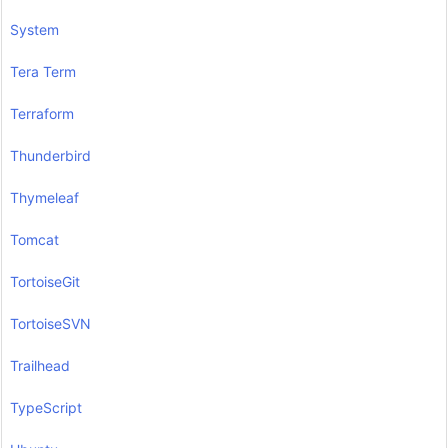
System
Tera Term
Terraform
Thunderbird
Thymeleaf
Tomcat
TortoiseGit
TortoiseSVN
Trailhead
TypeScript