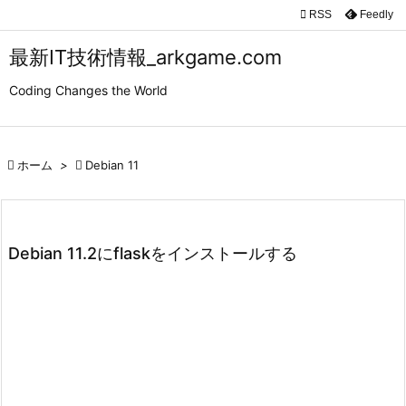

RSS
Feedly

メニュ
最新IT技術情報_arkgame.com

Coding Changes the World
サイド

前へ

ホーム
>

Debian 11

次へ

検索
Debian 11.2にflaskをインストールする