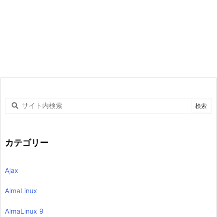
カテゴリー
Ajax
AlmaLinux
AlmaLinux 9