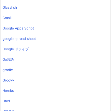
Glassfish
Gmail
Google Apps Script
google spread sheet
Google ドライブ
Go言語
gradle
Groovy
Heroku
Html