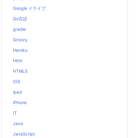
Google ドライブ
Go言語
gradle
Groovy
Heroku
Html
HTML5
IOS
ipad
iPhone
IT
Java
JavaScript