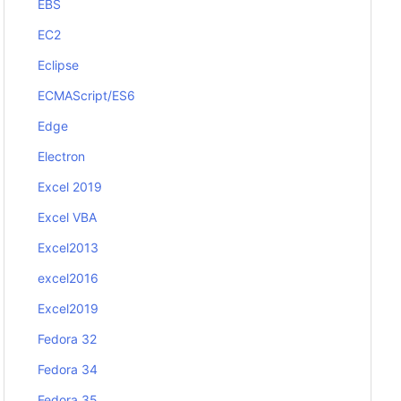
EBS
EC2
Eclipse
ECMAScript/ES6
Edge
Electron
Excel 2019
Excel VBA
Excel2013
excel2016
Excel2019
Fedora 32
Fedora 34
Fedora 35