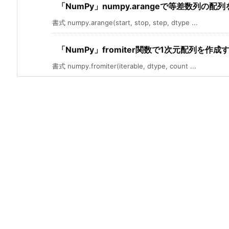
「NumPy」numpy.arangeで等差数列の配
書式 numpy.arange(start, stop, step, dtype ...
「NumPy」fromiter関数で1次元配列を作成
書式 numpy.fromiter(iterable, dtype, count ...