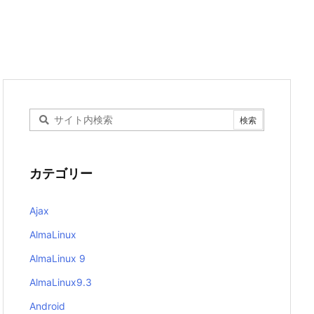
カテゴリー
Ajax
AlmaLinux
AlmaLinux 9
AlmaLinux9.3
Android