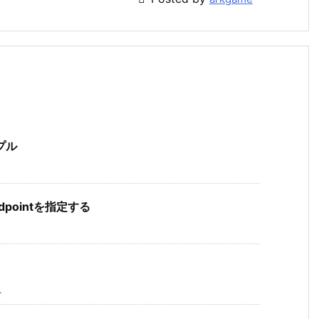
プル
dpointを指定する
.