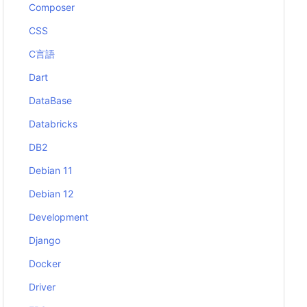
Composer
CSS
C言語
Dart
DataBase
Databricks
DB2
Debian 11
Debian 12
Development
Django
Docker
Driver