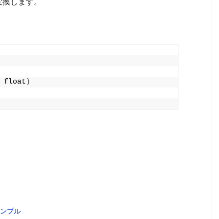
に変換します。
 float
)
サンプル