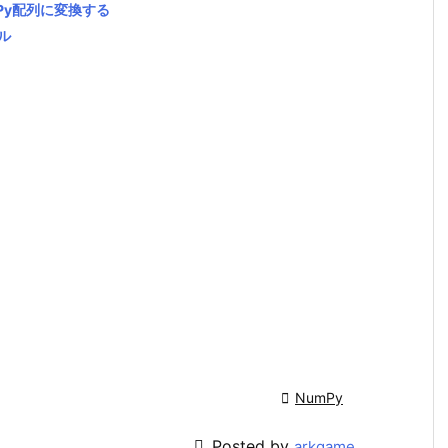
umPy配列に変換する
ル

NumPy

Posted by
arkgame