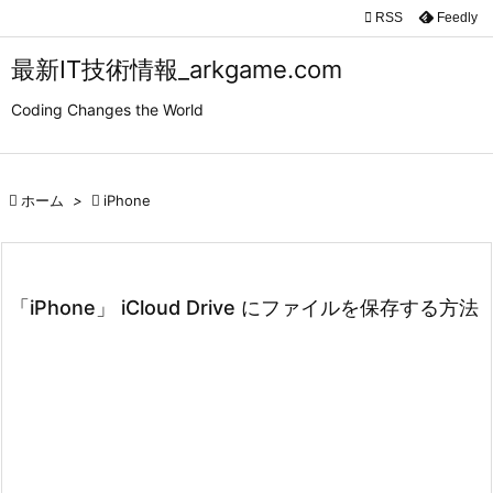

RSS
Feedly

メニュ
最新IT技術情報_arkgame.com

Coding Changes the World
サイド

前へ

ホーム
>

iPhone

次へ

検索
「iPhone」 iCloud Drive にファイルを保存する方法