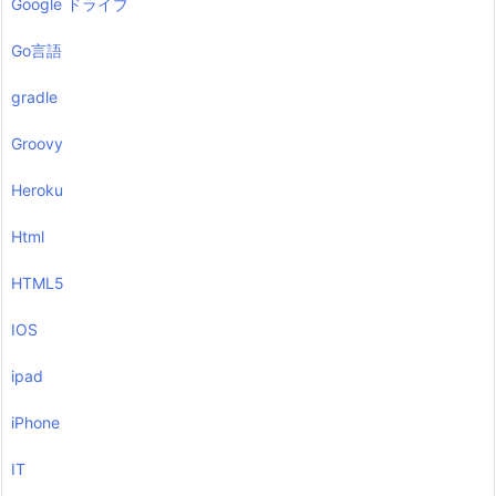
Google ドライブ
Go言語
gradle
Groovy
Heroku
Html
HTML5
IOS
ipad
iPhone
IT