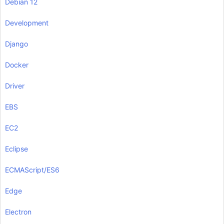
Debian 12
Development
Django
Docker
Driver
EBS
EC2
Eclipse
ECMAScript/ES6
Edge
Electron