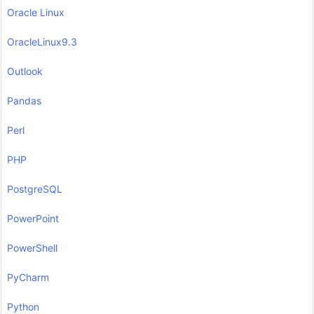
Oracle Linux
OracleLinux9.3
Outlook
Pandas
Perl
PHP
PostgreSQL
PowerPoint
PowerShell
PyCharm
Python