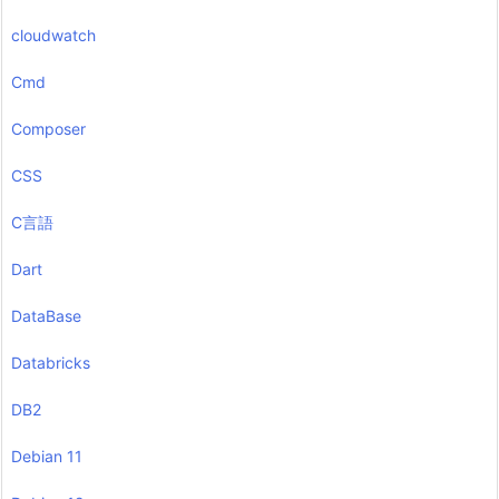
cloudwatch
Cmd
Composer
CSS
C言語
Dart
DataBase
Databricks
DB2
Debian 11