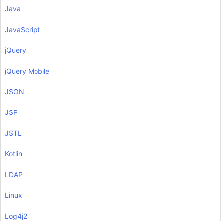
Java
JavaScript
jQuery
jQuery Mobile
JSON
JSP
JSTL
Kotlin
LDAP
Linux
Log4j2