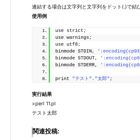
連結する場合は文字列と文字列をドット(.)で結
使用例
use strict;
use warnings;
use utf8;
binmode STDIN, 
':encoding(cp93
binmode STDOUT, 
':encoding(cp9
binmode STDERR, 
':encoding(cp9
print 
"テスト"
.
"太郎"
;
実行結果
>perl 11.pl
テスト太郎
関連投稿: