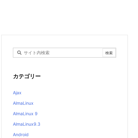
カテゴリー
Ajax
AlmaLinux
AlmaLinux 9
AlmaLinux9.3
Android