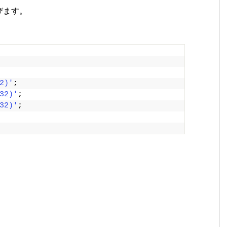
びます。
2)'
;
32)'
;
32)'
;