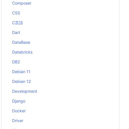
Composer
CSS
C言語
Dart
DataBase
Databricks
DB2
Debian 11
Debian 12
Development
Django
Docker
Driver