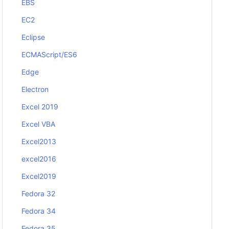
EBS
EC2
Eclipse
ECMAScript/ES6
Edge
Electron
Excel 2019
Excel VBA
Excel2013
excel2016
Excel2019
Fedora 32
Fedora 34
Fedora 35