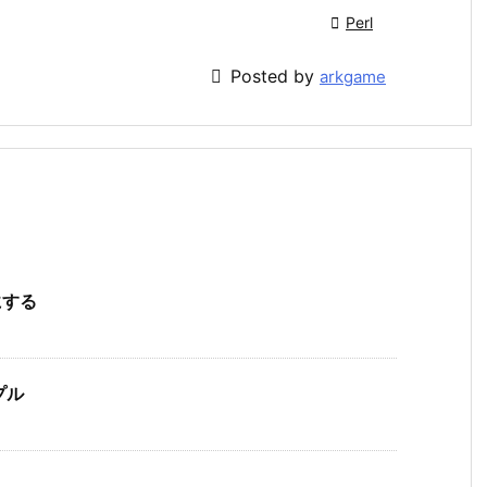

Perl

Posted by
arkgame
にする
プル