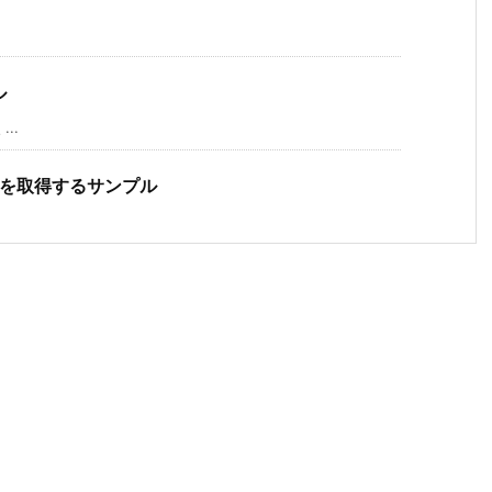
ル
...
置を取得するサンプル