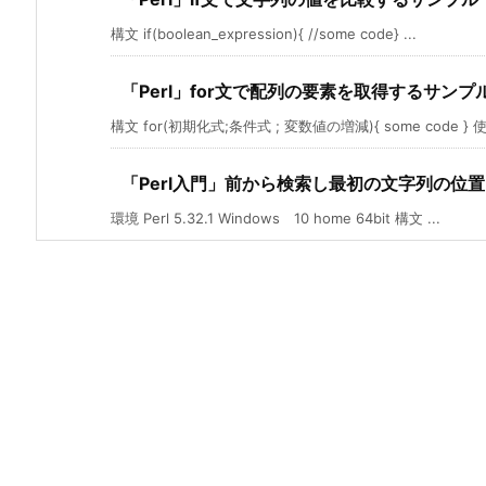
構文 if(boolean_expression){ //some code} ...
「Perl」for文で配列の要素を取得するサンプ
構文 for(初期化式;条件式 ; 変数値の増減){ some code } 使 
「Perl入門」前から検索し最初の文字列の位
環境 Perl 5.32.1 Windows 10 home 64bit 構文 ...