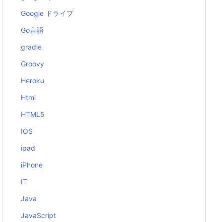
Google ドライブ
Go言語
gradle
Groovy
Heroku
Html
HTML5
IOS
ipad
iPhone
IT
Java
JavaScript