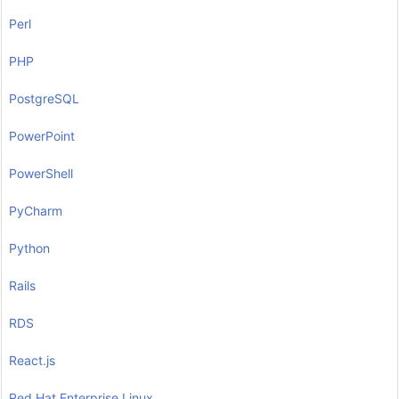
Perl
PHP
PostgreSQL
PowerPoint
PowerShell
PyCharm
Python
Rails
RDS
React.js
Red Hat Enterprise Linux