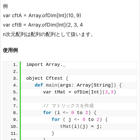
例
var cftA = Array.ofDim[Int](10, 9)
var cftB = Array.ofDim[Int](2, 3, 4
n次元配列は配列の配列として扱います。
使用例
import Array.
_
object Cftest 
{
def
main
(
args: Array
[
String
])
{
      var tMat = ofDim
[
Int
](
3
,
3
)
// マトリックスを作成
for
(
i 
<
- 
0
 to 
2
)
{
for
(
 j 
<
- 
0
 to 
2
)
{
tMat
(
i
)(
j
)
 = j;
}