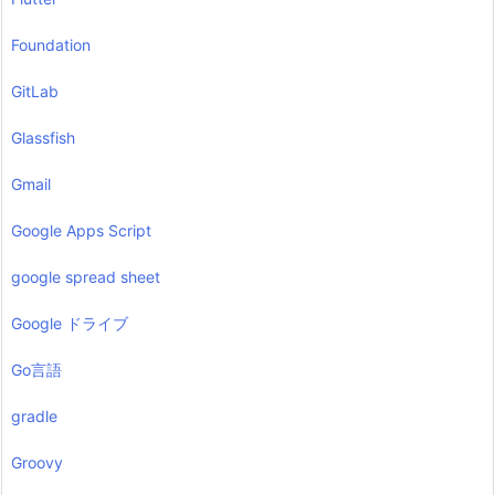
Foundation
GitLab
Glassfish
Gmail
Google Apps Script
google spread sheet
Google ドライブ
Go言語
gradle
Groovy