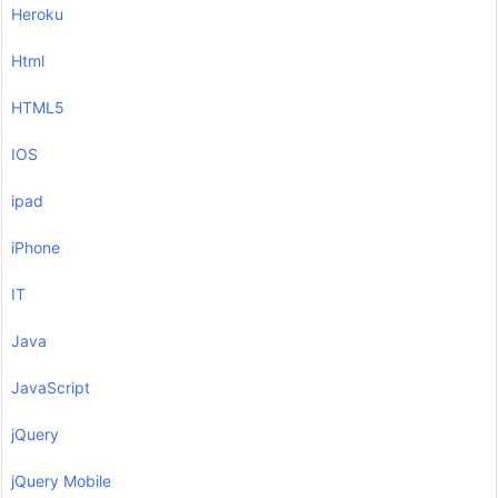
Heroku
Html
HTML5
IOS
ipad
iPhone
IT
Java
JavaScript
jQuery
jQuery Mobile