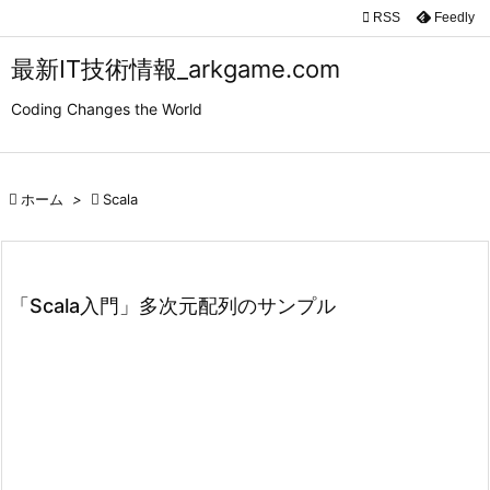

RSS
Feedly

メニュ
最新IT技術情報_arkgame.com

Coding Changes the World
サイド

前へ

ホーム
>

Scala

次へ

検索
「Scala入門」多次元配列のサンプル