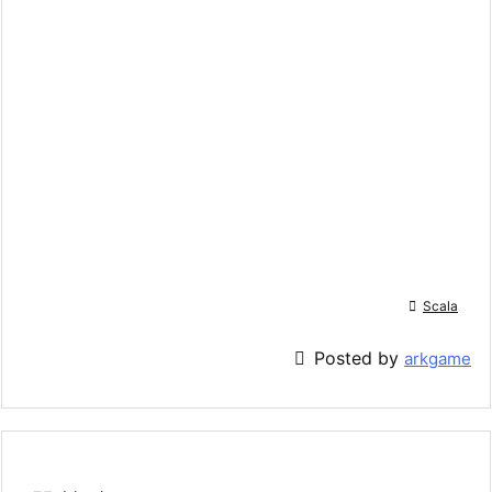

Scala

Posted by
arkgame