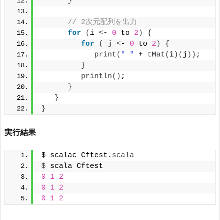
}
// 2次元配列を出力
for
(
i 
<
- 
0
 to 
2
)
{
for
(
 j 
<
- 
0
 to 
2
)
{
print
(
" "
 + 
tMat
(
i
)(
j
))
;
}
println
()
;
}
}
}
実行結果
$ scalac Cftest.
scala
$
 scala Cftest
0
1
2
0
1
2
0
1
2