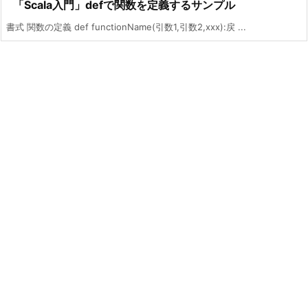
「Scala入門」defで関数を定義するサンプル
書式 関数の定義 def functionName(引数1,引数2,xxx):戻 ...