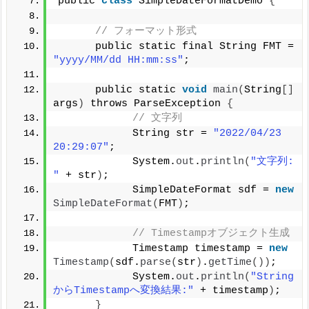
public 
class
 SimpleDateFormatDemo 
{
// フォーマット形式
      public static final String FMT = 
"yyyy/MM/dd HH:mm:ss"
;
      public static 
void
main
(
String
[]
args
)
 throws ParseException 
{
// 文字列
            String str = 
"2022/04/23 
20:29:07"
;
            System.
out
.
println
(
"文字列: 
"
 + str
)
;
            SimpleDateFormat sdf = 
new
SimpleDateFormat
(
FMT
)
;
// Timestampオブジェクト生成
            Timestamp timestamp = 
new
Timestamp
(
sdf.
parse
(
str
)
.
getTime
())
;
            System.
out
.
println
(
"String
からTimestampへ変換結果:"
 + timestamp
)
;
}