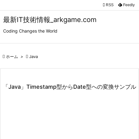

RSS
Feedly

メニュ
最新IT技術情報_arkgame.com

Coding Changes the World
サイド

前へ

ホーム
>

Java

次へ

検索
「Java」Timestamp型からDate型への変換サンプル