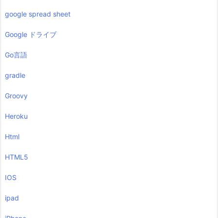
google spread sheet
Google ドライブ
Go言語
gradle
Groovy
Heroku
Html
HTML5
IOS
ipad