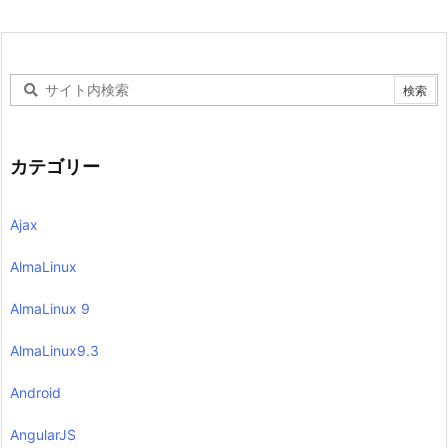
カテゴリー
Ajax
AlmaLinux
AlmaLinux 9
AlmaLinux9.3
Android
AngularJS