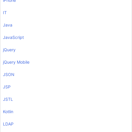
iPhone
IT
Java
JavaScript
jQuery
jQuery Mobile
JSON
JSP
JSTL
Kotlin
LDAP