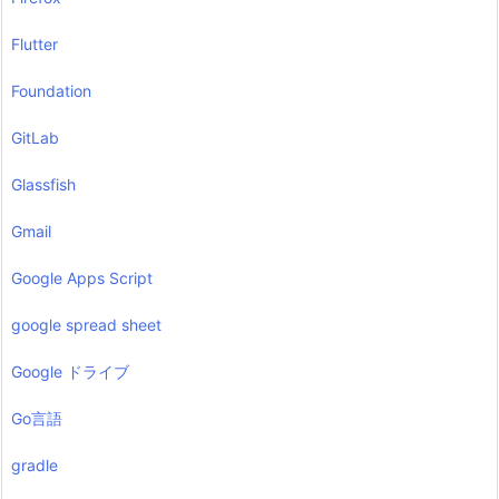
Flutter
Foundation
GitLab
Glassfish
Gmail
Google Apps Script
google spread sheet
Google ドライブ
Go言語
gradle