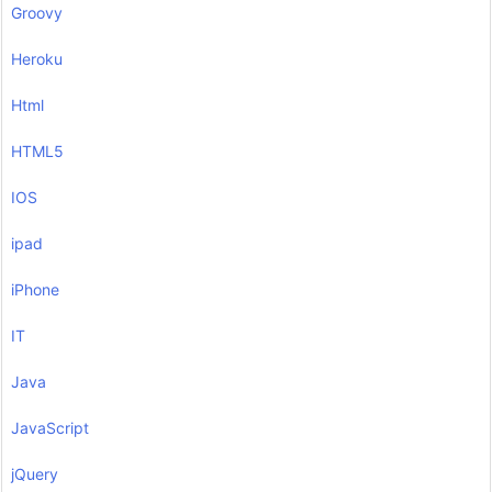
Groovy
Heroku
Html
HTML5
IOS
ipad
iPhone
IT
Java
JavaScript
jQuery