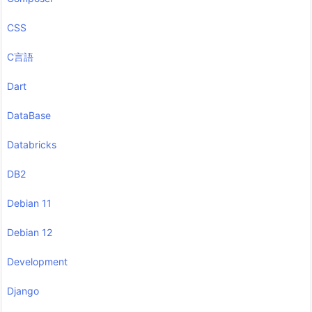
CSS
C言語
Dart
DataBase
Databricks
DB2
Debian 11
Debian 12
Development
Django