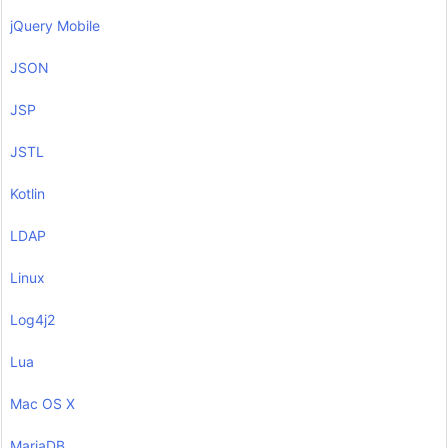
jQuery Mobile
JSON
JSP
JSTL
Kotlin
LDAP
Linux
Log4j2
Lua
Mac OS X
MariaDB