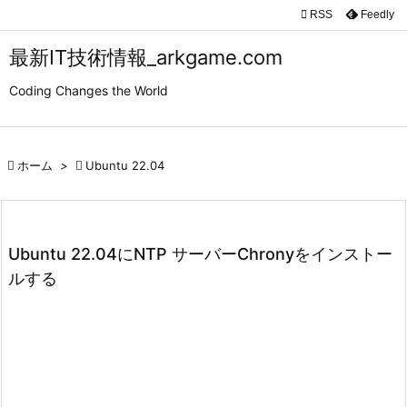

RSS
Feedly

メニュ
最新IT技術情報_arkgame.com

Coding Changes the World
サイド

前へ

ホーム
>

Ubuntu 22.04

次へ

検索
Ubuntu 22.04にNTP サーバーChronyをインストー
ルする