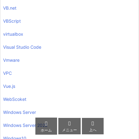
VB.net
VBScript
virtualbox
Visual Studio Code
Vmware
VPC
Vue.js
WebScoket
Windows Server



Windows Server 2022
メニュー
上へ
ホーム
Windows10