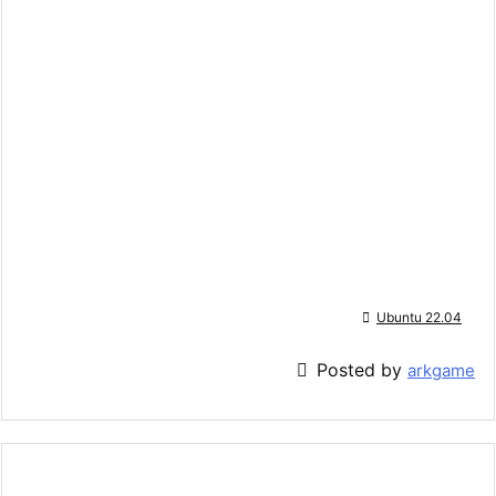

Ubuntu 22.04

Posted by
arkgame