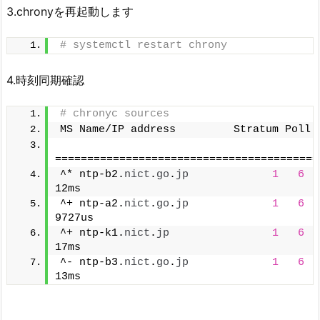
3.chronyを再起動します
# systemctl restart chrony
4.時刻同期確認
# chronyc sources
MS Name/IP address         Stratum Poll 
=========================================
^* ntp-b2.
nict
.
go
.
jp
1
6
12ms
^+ ntp-a2.
nict
.
go
.
jp
1
6
9727us
^+ ntp-k1.
nict
.
jp
1
6
17ms
^- ntp-b3.
nict
.
go
.
jp
1
6
13ms