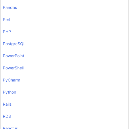
Pandas
Perl
PHP
PostgreSQL
PowerPoint
PowerShell
PyCharm
Python
Rails
RDS
React.js