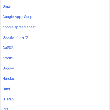
Gmail
Google Apps Script
google spread sheet
Google ドライブ
Go言語
gradle
Groovy
Heroku
Html
HTML5
IOS