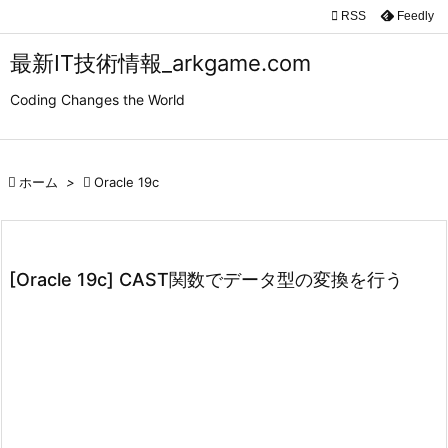

RSS
Feedly

メニュ
最新IT技術情報_arkgame.com

Coding Changes the World
サイド

前へ

ホーム
>

Oracle 19c

次へ

検索
[Oracle 19c] CAST関数でデータ型の変換を行う