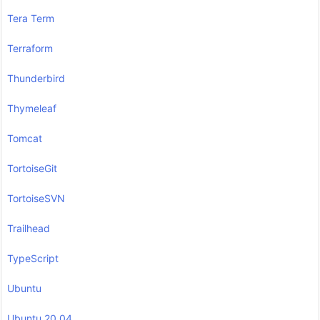
Tera Term
Terraform
Thunderbird
Thymeleaf
Tomcat
TortoiseGit
TortoiseSVN
Trailhead
TypeScript
Ubuntu
Ubuntu 20.04