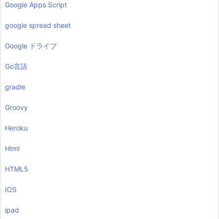
Google Apps Script
google spread sheet
Google ドライブ
Go言語
gradle
Groovy
Heroku
Html
HTML5
IOS
ipad