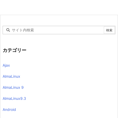
カテゴリー
Ajax
AlmaLinux
AlmaLinux 9
AlmaLinux9.3
Android