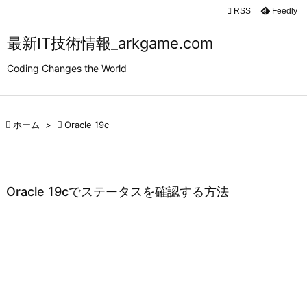

RSS
Feedly

メニュ
最新IT技術情報_arkgame.com

Coding Changes the World
サイド

前へ

ホーム
>

Oracle 19c

次へ

検索
Oracle 19cでステータスを確認する方法