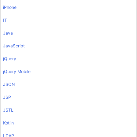
iPhone
IT
Java
JavaScript
jQuery
jQuery Mobile
JSON
JSP
JSTL
Kotlin
LDAP