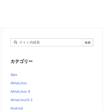
カテゴリー
Ajax
AlmaLinux
AlmaLinux 9
AlmaLinux9.3
Android