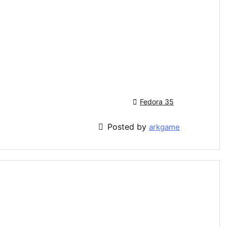

Fedora 35

Posted by
arkgame