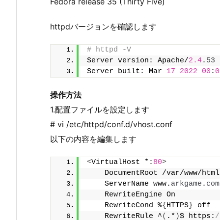
Fedora release 35 (Thirty Five)
httpdバージョンを確認します
# httpd -V
Server version: Apache/
2.4
.
53
Server built: Mar 
17
2022
00
:
0
操作方法
1.配置ファイルを設定します
# vi /etc/httpd/conf.d/vhost.conf
以下の内容を編集します
<
VirtualHost *:
80
>
    DocumentRoot /var/www/html
    ServerName www.
arkgame
.
com
    RewriteEngine On
    RewriteCond %
{
HTTPS
}
 off
    RewriteRule ^
(
.*
)
$ https:
/