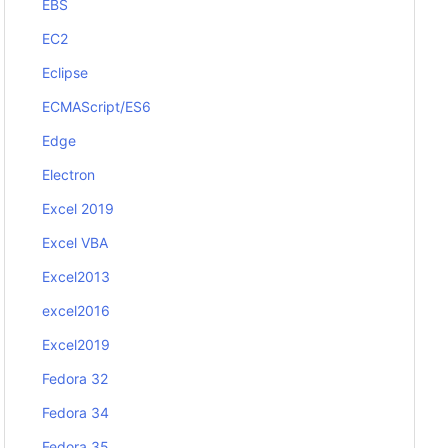
EBS
EC2
Eclipse
ECMAScript/ES6
Edge
Electron
Excel 2019
Excel VBA
Excel2013
excel2016
Excel2019
Fedora 32
Fedora 34
Fedora 35