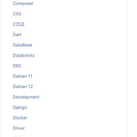
Composer
CSS
C言語
Dart
DataBase
Databricks
DB2
Debian 11
Debian 12
Development
Django
Docker
Driver