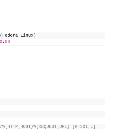
(
Fedora Linux
)
0
:
00
/%{HTTP_HOST}%{REQUEST_URI} [R=301,L]