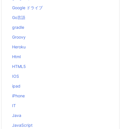
Google ドライブ
Go言語
gradle
Groovy
Heroku
Html
HTML5
IOS
ipad
iPhone
IT
Java
JavaScript