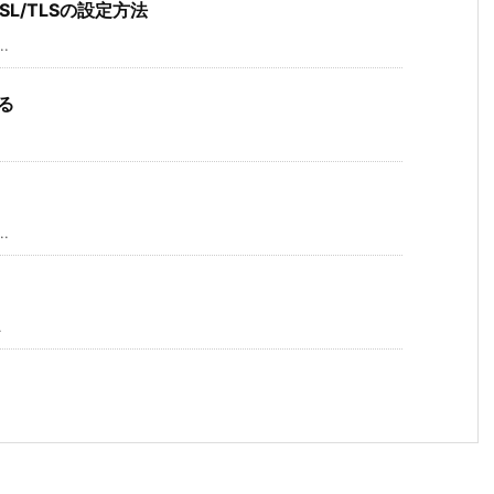
n SSL/TLSの設定方法
.
する
.
.