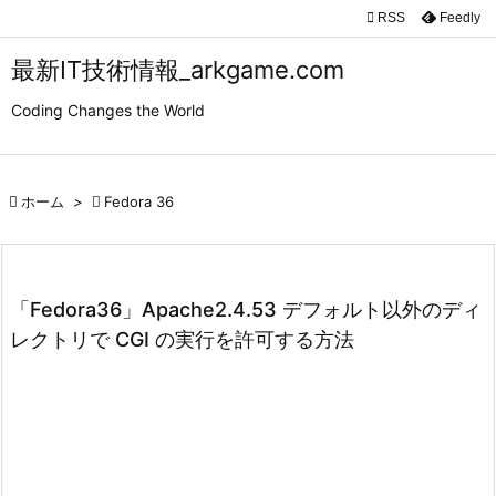

RSS
Feedly

メニュ
最新IT技術情報_arkgame.com

Coding Changes the World
サイド

前へ

ホーム
>

Fedora 36

次へ

検索
「Fedora36」Apache2.4.53 デフォルト以外のディ
レクトリで CGI の実行を許可する方法