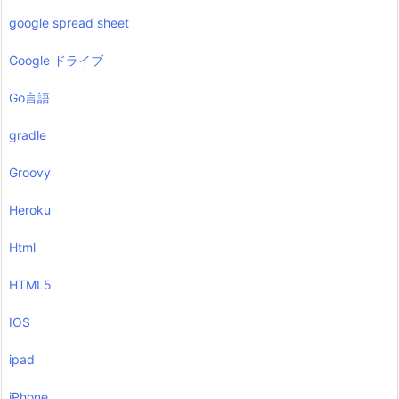
google spread sheet
Google ドライブ
Go言語
gradle
Groovy
Heroku
Html
HTML5
IOS
ipad
iPhone