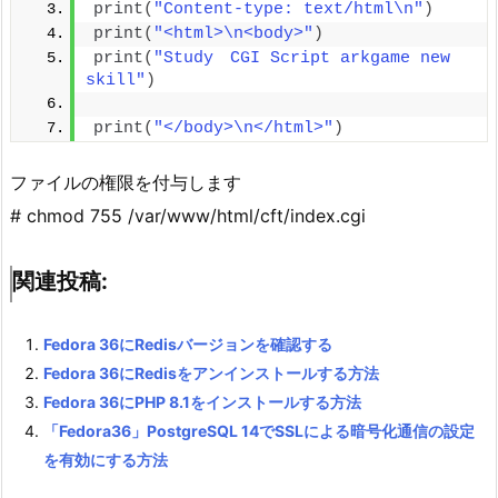
print
(
"Content-type: text/html\n"
)
print
(
"<html>\n<body>"
)
print
(
"Study　CGI Script arkgame new 
skill"
)
print
(
"</body>\n</html>"
)
ファイルの権限を付与します
# chmod 755 /var/www/html/cft/index.cgi
関連投稿:
Fedora 36にRedisバージョンを確認する
Fedora 36にRedisをアンインストールする方法
Fedora 36にPHP 8.1をインストールする方法
「Fedora36」PostgreSQL 14でSSLによる暗号化通信の設定
を有効にする方法