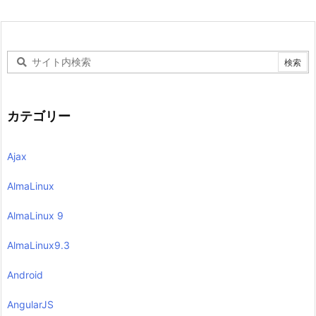
カテゴリー
Ajax
AlmaLinux
AlmaLinux 9
AlmaLinux9.3
Android
AngularJS