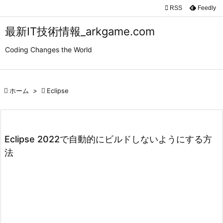

RSS
Feedly

メニュ
最新IT技術情報_arkgame.com

Coding Changes the World
サイド

前へ

ホーム
>

Eclipse

次へ

検索
Eclipse 2022で自動的にビルドしないようにする方
法