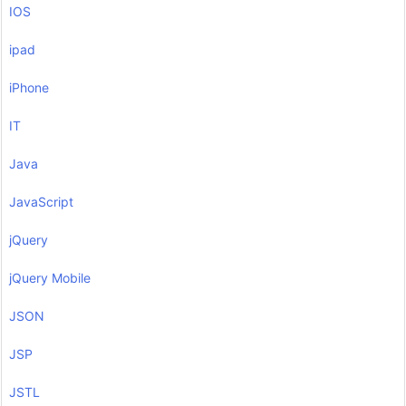
IOS
ipad
iPhone
IT
Java
JavaScript
jQuery
jQuery Mobile
JSON
JSP
JSTL