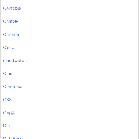
CentOS8
ChatGPT
Chrome
Cisco
cloudwatch
Cmd
Composer
CSS
C言語
Dart
DataBase