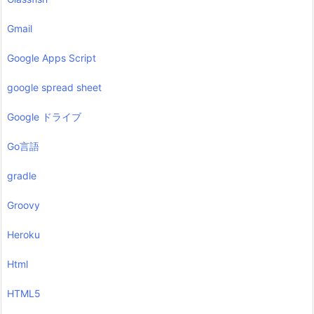
Gmail
Google Apps Script
google spread sheet
Google ドライブ
Go言語
gradle
Groovy
Heroku
Html
HTML5