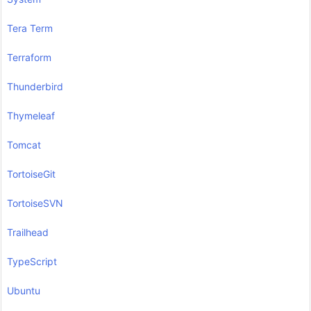
Tera Term
Terraform
Thunderbird
Thymeleaf
Tomcat
TortoiseGit
TortoiseSVN
Trailhead
TypeScript
Ubuntu