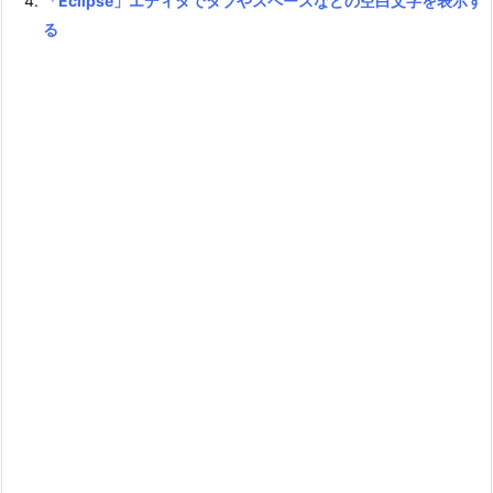
「Eclipse」エディタでタブやスペースなどの空白文字を表示す
る