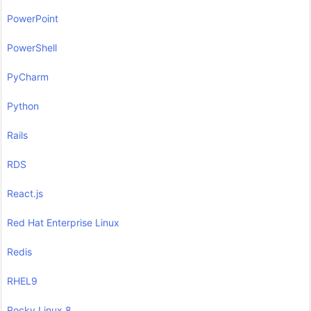
PowerPoint
PowerShell
PyCharm
Python
Rails
RDS
React.js
Red Hat Enterprise Linux
Redis
RHEL9
Rocky Linux 8