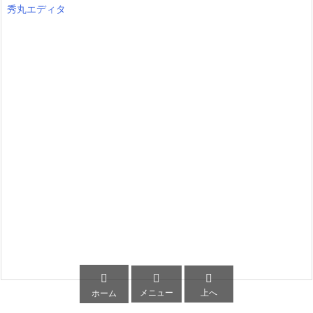
秀丸エディタ



メニュー
上へ
ホーム