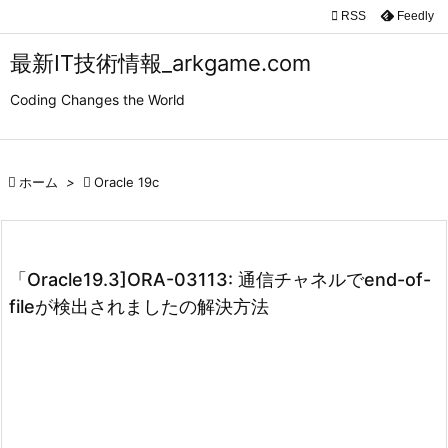

RSS
Feedly

メニュ
最新IT技術情報_arkgame.com

Coding Changes the World
サイド

前へ

ホーム
>

Oracle 19c

次へ

検索
「Oracle19.3]ORA-03113: 通信チャネルでend-of-
fileが検出されましたの解決方法