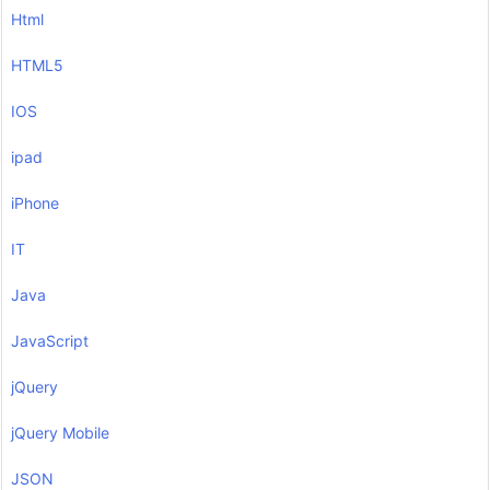
Html
HTML5
IOS
ipad
iPhone
IT
Java
JavaScript
jQuery
jQuery Mobile
JSON