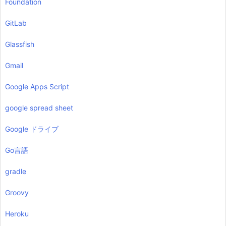
Foundation
GitLab
Glassfish
Gmail
Google Apps Script
google spread sheet
Google ドライブ
Go言語
gradle
Groovy
Heroku