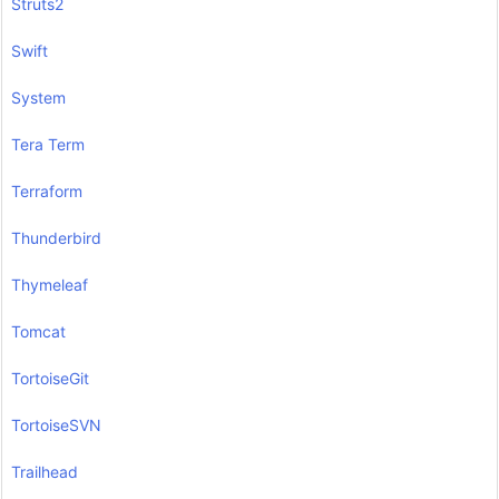
Struts2
Swift
System
Tera Term
Terraform
Thunderbird
Thymeleaf
Tomcat
TortoiseGit
TortoiseSVN
Trailhead