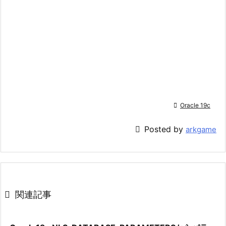

Oracle 19c

Posted by
arkgame

関連記事