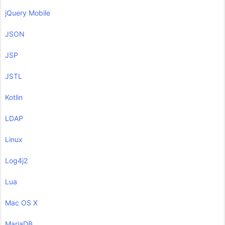
jQuery Mobile
JSON
JSP
JSTL
Kotlin
LDAP
Linux
Log4j2
Lua
Mac OS X
MariaDB