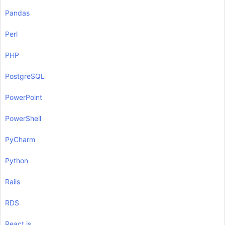
Pandas
Perl
PHP
PostgreSQL
PowerPoint
PowerShell
PyCharm
Python
Rails
RDS
React.js