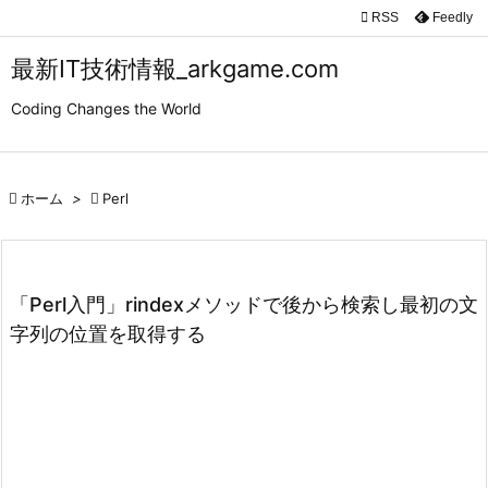

RSS
Feedly

メニュ
最新IT技術情報_arkgame.com

Coding Changes the World
サイド

前へ

ホーム
>

Perl

次へ

検索
「Perl入門」rindexメソッドで後から検索し最初の文
字列の位置を取得する