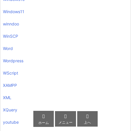
Windows11
winndoo
WinSCP
Word
Wordpress
WScript
XAMPP
XML
XQuery



youtube
メニュー
上へ
ホーム