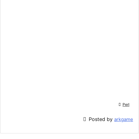

Perl

Posted by
arkgame