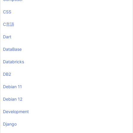
CSS
C言語
Dart
DataBase
Databricks
DB2
Debian 11
Debian 12
Development
Django