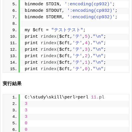
binmode STDIN, 
':encoding(cp932)'
;
binmode STDOUT, 
':encoding(cp932)'
;
binmode STDERR, 
':encoding(cp932)'
;
my $cft = 
"テストテスト"
;
print 
rindex
(
$cft,
'テ'
,
5
)
.
"\n"
; 
print 
rindex
(
$cft,
'テ'
,
4
)
.
"\n"
; 
print 
rindex
(
$cft,
'テ'
,
3
)
.
"\n"
; 
print 
rindex
(
$cft,
'テ'
,
2
)
.
"\n"
;
print 
rindex
(
$cft,
'テ'
,
1
)
.
"\n"
;
print 
rindex
(
$cft,
'テ'
,
0
)
.
"\n"
;
実行結果
C:\study\skill\perl
>
perl 
11.
pl
3
3
3
0
0