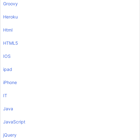
Groovy
Heroku
Html
HTML5
IOS
ipad
iPhone
IT
Java
JavaScript
jQuery