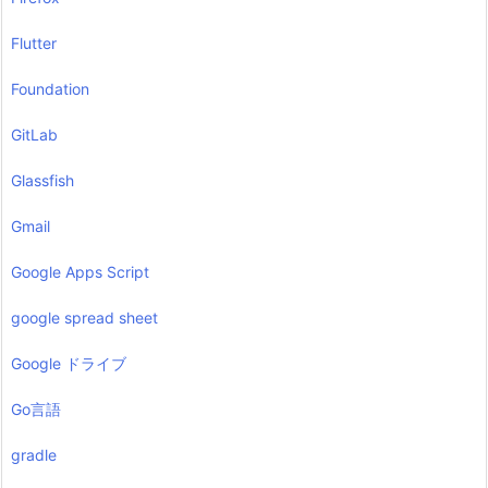
Flutter
Foundation
GitLab
Glassfish
Gmail
Google Apps Script
google spread sheet
Google ドライブ
Go言語
gradle