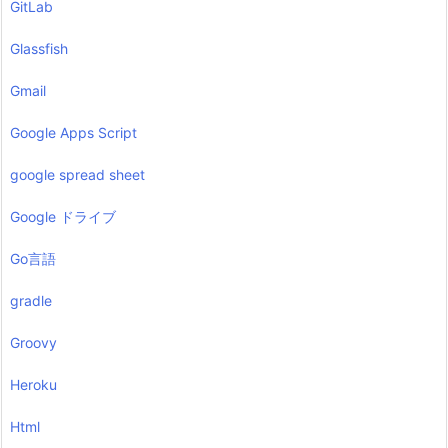
GitLab
Glassfish
Gmail
Google Apps Script
google spread sheet
Google ドライブ
Go言語
gradle
Groovy
Heroku
Html