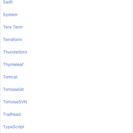
Swift
System
Tera Term
Terraform
Thunderbird
Thymeleaf
Tomcat
TortoiseGit
TortoiseSVN
Trailhead
TypeScript