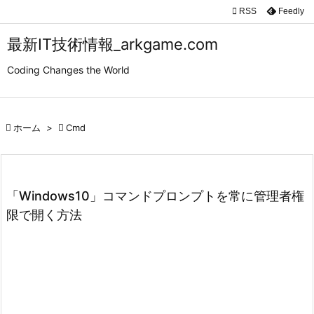

RSS
Feedly

メニュ
最新IT技術情報_arkgame.com

Coding Changes the World
サイド

前へ

ホーム
>

Cmd

次へ

検索
「Windows10」コマンドプロンプトを常に管理者権
限で開く方法