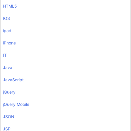
HTML5
IOS
ipad
iPhone
IT
Java
JavaScript
jQuery
jQuery Mobile
JSON
JSP