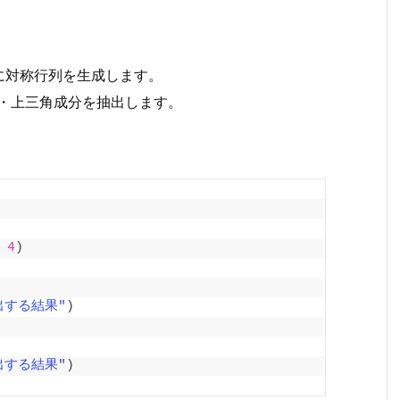
を元に対称行列を生成します。
ら下三角成分・上三角成分を抽出します。
 
4
)
出する結果"
)
出する結果"
)