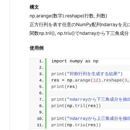
構文
np.arange(数字).reshape(行数, 列数)
正方行列を表す任意のNumPy配列ndarray
関数np.tril(), np.triu()でndarrayか
使用例
import numpy as np
print
(
"対称行列を生成する結果"
)
res = np.
arange
(
12
)
.
reshape
(
3
,
print
(
res
)
print
(
"ndarrayから下三角成分を抽
print
(
np.
tril
(
res
))
print
(
"ndarrayから上三角成分を抽
print
(
np.
triu
(
res
))