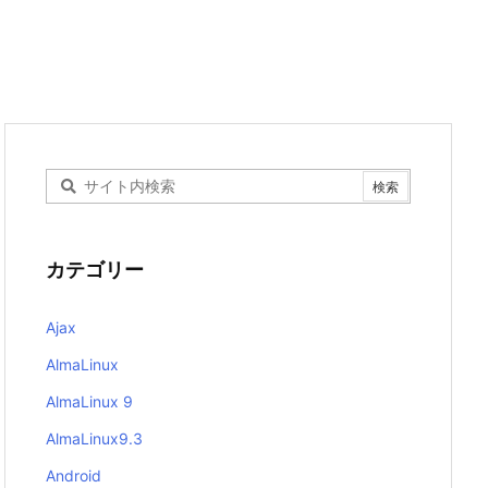
カテゴリー
Ajax
AlmaLinux
AlmaLinux 9
AlmaLinux9.3
Android