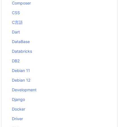
Composer
CSS
C言語
Dart
DataBase
Databricks
DB2
Debian 11
Debian 12
Development
Django
Docker
Driver