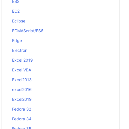
EBS
EC2
Eclipse
ECMAScript/ES6
Edge
Electron
Excel 2019
Excel VBA
Excel2013
excel2016
Excel2019
Fedora 32
Fedora 34
Fedora 35