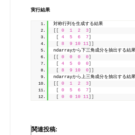
実行結果
対称行列を生成する結果
[[
0
1
2
3
]
[
4
5
6
7
]
[
8
9
10
11
]]
ndarrayから下三角成分を抽出する結
[[
0
0
0
0
]
[
4
5
0
0
]
[
8
9
10
0
]]
ndarrayから上三角成分を抽出する結
[[
0
1
2
3
]
[
0
5
6
7
]
[
0
0
10
11
]]
関連投稿: