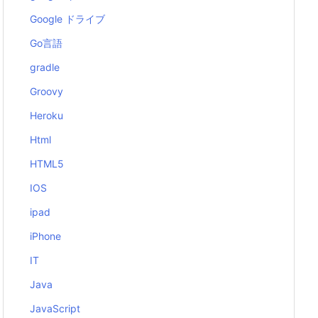
Google ドライブ
Go言語
gradle
Groovy
Heroku
Html
HTML5
IOS
ipad
iPhone
IT
Java
JavaScript