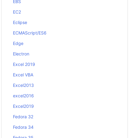
EBS
EC2
Eclipse
ECMAScript/ES6
Edge
Electron
Excel 2019
Excel VBA
Excel2013
excel2016
Excel2019
Fedora 32
Fedora 34
Fedora 35