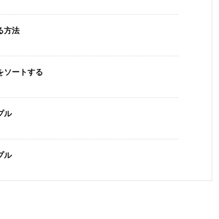
る方法
素をソートする
プル
プル