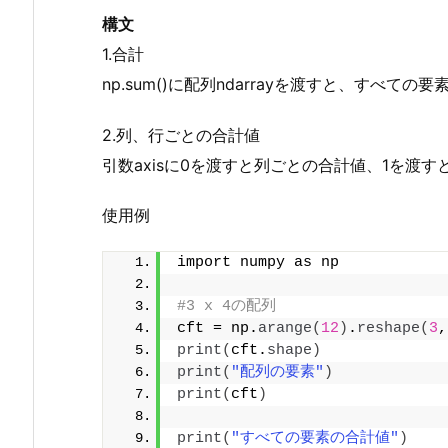
構文
1.合計
np.sum()に配列ndarrayを渡すと、すべて
2.列、行ごとの合計値
引数axisに0を渡すと列ごとの合計値、1を渡
使用例
import numpy as np
#3 x 4の配列
cft = np.
arange
(
12
)
.
reshape
(
3
,
print
(
cft.
shape
)
print
(
"配列の要素"
)
print
(
cft
)
print
(
"すべての要素の合計値"
)