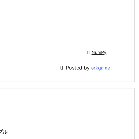

NumPy

Posted by
arkgame
プル