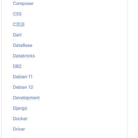
Composer
CSS
C言語
Dart
DataBase
Databricks
DB2
Debian 11
Debian 12
Development
Django
Docker
Driver