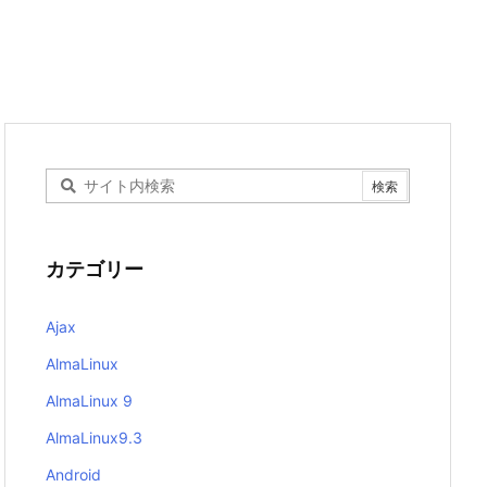
カテゴリー
Ajax
AlmaLinux
AlmaLinux 9
AlmaLinux9.3
Android