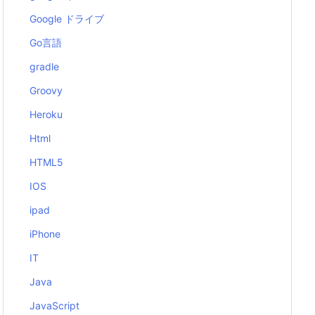
Google ドライブ
Go言語
gradle
Groovy
Heroku
Html
HTML5
IOS
ipad
iPhone
IT
Java
JavaScript