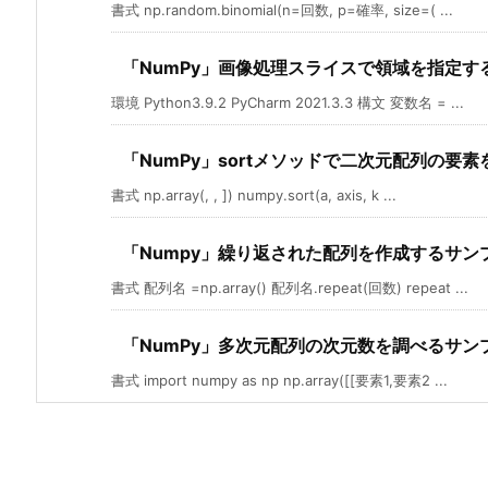
書式 np.random.binomial(n=回数, p=確率, size=( ...
「NumPy」画像処理スライスで領域を指定す
環境 Python3.9.2 PyCharm 2021.3.3 構文 変数名 = ...
「NumPy」sortメソッドで二次元配列の要
書式 np.array(, , ]) numpy.sort(a, axis, k ...
「Numpy」繰り返された配列を作成するサン
書式 配列名 =np.array() 配列名.repeat(回数) repeat ...
「NumPy」多次元配列の次元数を調べるサン
書式 import numpy as np np.array([[要素1,要素2 ...