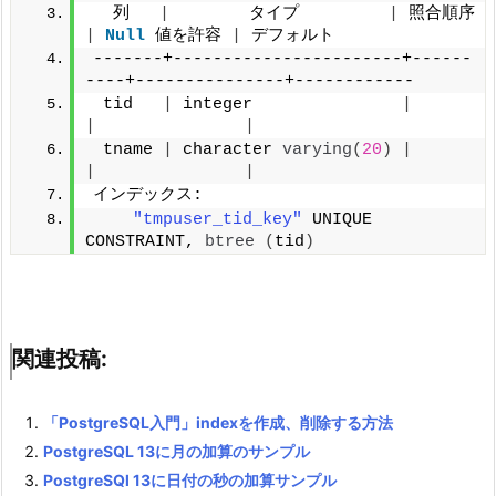
  列   
|
        タイプ         
|
 照合順序 
|
Null
 値を許容 
|
 デフォルト
-------+-----------------------+------
----+---------------+------------
 tid   
|
 integer               
|
|
|
 tname 
|
 character 
varying
(
20
)
|
|
|
インデックス:
"tmpuser_tid_key"
 UNIQUE 
CONSTRAINT, 
btree
(
tid
)
関連投稿:
「PostgreSQL入門」indexを作成、削除する方法
PostgreSQL 13に月の加算のサンプル
PostgreSQl 13に日付の秒の加算サンプル