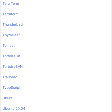
Tera Term
Terraform
Thunderbird
Thymeleaf
Tomcat
TortoiseGit
TortoiseSVN
Trailhead
TypeScript
Ubuntu
Ubuntu 20.04