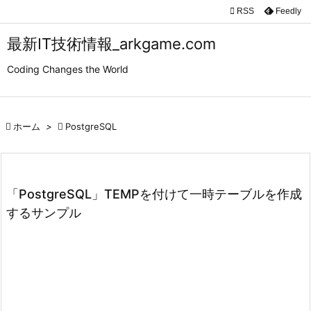

RSS
Feedly

メニュ
最新IT技術情報_arkgame.com

Coding Changes the World
サイド

前へ

ホーム
>

PostgreSQL

次へ

検索
「PostgreSQL」TEMPを付けて一時テーブルを作成
するサンプル