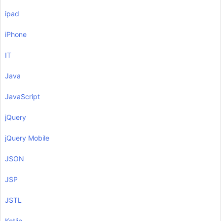
ipad
iPhone
IT
Java
JavaScript
jQuery
jQuery Mobile
JSON
JSP
JSTL
Kotlin