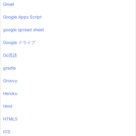
Gmail
Google Apps Script
google spread sheet
Google ドライブ
Go言語
gradle
Groovy
Heroku
Html
HTML5
IOS