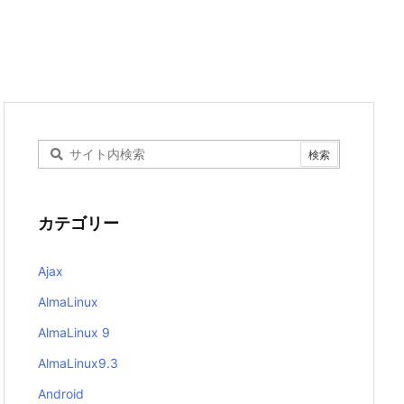
カテゴリー
Ajax
AlmaLinux
AlmaLinux 9
AlmaLinux9.3
Android