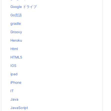
Google ドライブ
Go言語
gradle
Groovy
Heroku
Html
HTML5
IOS
ipad
iPhone
IT
Java
JavaScript