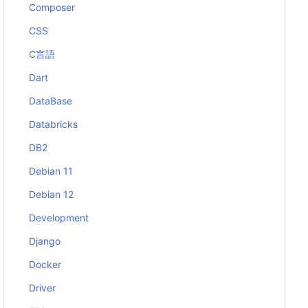
Composer
CSS
C言語
Dart
DataBase
Databricks
DB2
Debian 11
Debian 12
Development
Django
Docker
Driver