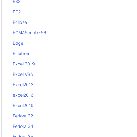
EBS
EC2
Eclipse
ECMAScript/ES6
Edge
Electron
Excel 2019
Excel VBA
Excel2013
excel2016
Excel2019
Fedora 32
Fedora 34
Fedora 35