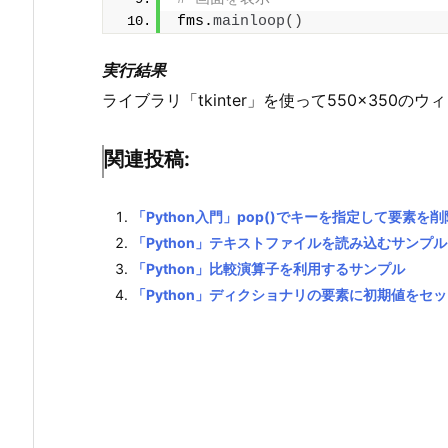
fms.
mainloop
()
実行結果
ライブラリ「tkinter」を使って550×350
関連投稿:
「Python入門」pop()でキーを指定して要素を
「Python」テキストファイルを読み込むサンプ
「Python」比較演算子を利用するサンプル
「Python」ディクショナリの要素に初期値をセ