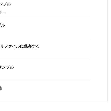
サンプル
...
プル
をバイナリファイルに保存する
サンプル
法