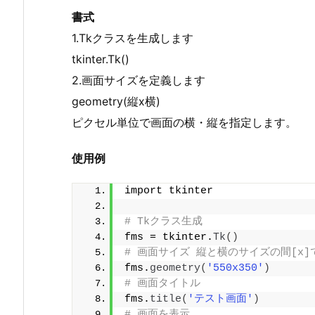
書式
1.Tkクラスを生成します
tkinter.Tk()
2.画面サイズを定義します
geometry(縦x横)
ピクセル単位で画面の横・縦を指定します。
使用例
import tkinter
# Tkクラス生成
fms = tkinter.
Tk
()
# 画面サイズ 縦と横のサイズの間[x]
fms.
geometry
(
'550x350'
)
# 画面タイトル
fms.
title
(
'テスト画面'
)
# 画面を表示