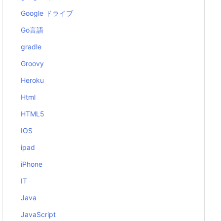
Google ドライブ
Go言語
gradle
Groovy
Heroku
Html
HTML5
IOS
ipad
iPhone
IT
Java
JavaScript