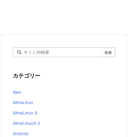
カテゴリー
Ajax
AlmaLinux
AlmaLinux 9
AlmaLinux9.3
Android