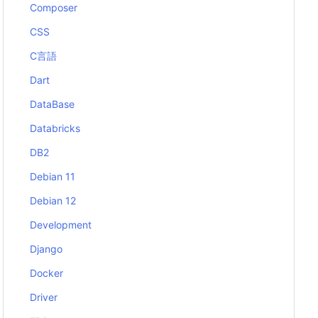
Composer
CSS
C言語
Dart
DataBase
Databricks
DB2
Debian 11
Debian 12
Development
Django
Docker
Driver