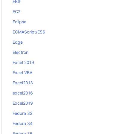
EBS
EC2
Eclipse
ECMAScript/ES6
Edge
Electron
Excel 2019
Excel VBA
Excel2013
excel2016
Excel2019
Fedora 32
Fedora 34
Fedora 35