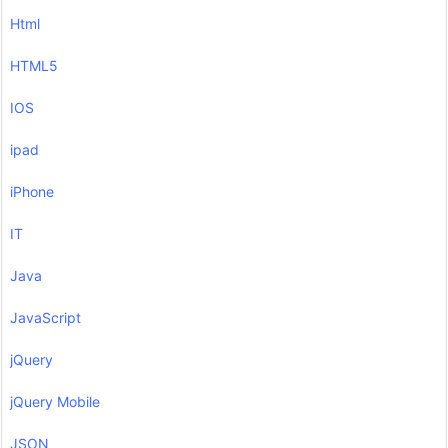
Html
HTML5
IOS
ipad
iPhone
IT
Java
JavaScript
jQuery
jQuery Mobile
JSON