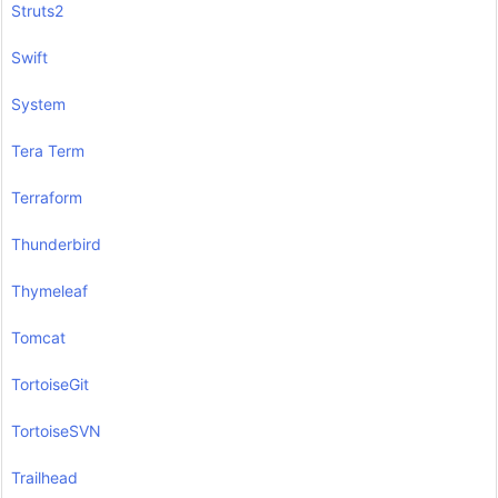
Struts2
Swift
System
Tera Term
Terraform
Thunderbird
Thymeleaf
Tomcat
TortoiseGit
TortoiseSVN
Trailhead