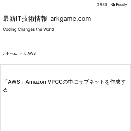

RSS
Feedly

メニュ
最新IT技術情報_arkgame.com

Coding Changes the World
サイド

前へ

ホーム
>

AWS

次へ

検索
「AWS」Amazon VPCCの中にサブネットを作成す
る