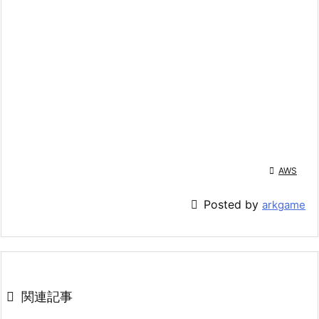

AWS

Posted by
arkgame

関連記事