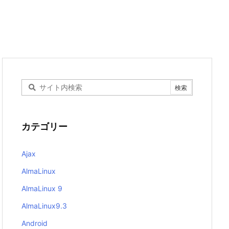
カテゴリー
Ajax
AlmaLinux
AlmaLinux 9
AlmaLinux9.3
Android