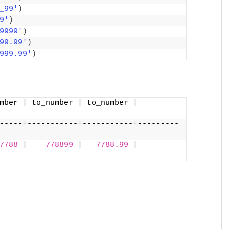
_99'
)
9'
)
9999'
)
99.99'
)
999.99'
)
mber 
|
 to_number 
|
 to_number 
|
-----+-----------+-----------+---------
7788
|
778899
|
7788.99
|