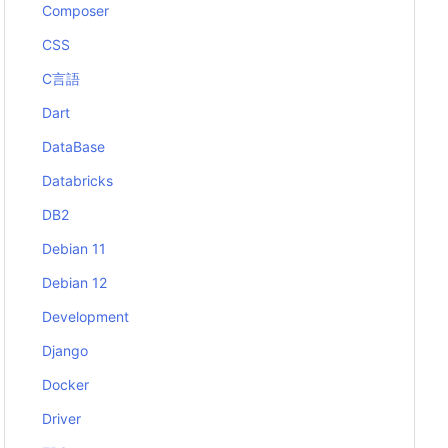
Composer
CSS
C言語
Dart
DataBase
Databricks
DB2
Debian 11
Debian 12
Development
Django
Docker
Driver