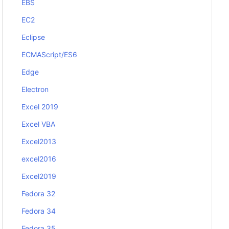
EBS
EC2
Eclipse
ECMAScript/ES6
Edge
Electron
Excel 2019
Excel VBA
Excel2013
excel2016
Excel2019
Fedora 32
Fedora 34
Fedora 35