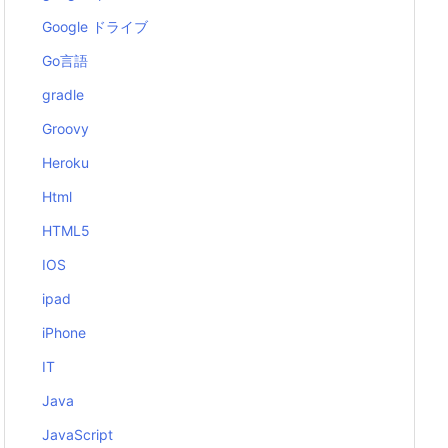
Google ドライブ
Go言語
gradle
Groovy
Heroku
Html
HTML5
IOS
ipad
iPhone
IT
Java
JavaScript