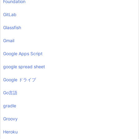
Foundation
GitLab
Glassfish
Gmail
Google Apps Script
google spread sheet
Google ドライブ
Go言語
gradle
Groovy
Heroku