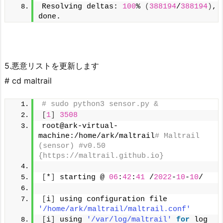
Resolving deltas: 
100
% 
(
388194
/
388194
)
, 
done.
5.悪意リストを更新します
# cd maltrail
# sudo python3 sensor.py &
[
1
]
3508
root@ark-virtual-
machine:/home/ark/maltrail
# Maltrail 
(sensor) #v0.50 
{https://maltrail.github.io}
[
*
]
 starting @ 
06
:
42
:
41
 /
2022
-
10
-
10
/
[
i
]
 using configuration file 
'/home/ark/maltrail/maltrail.conf'
[
i
]
 using 
'/var/log/maltrail'
for
 log 