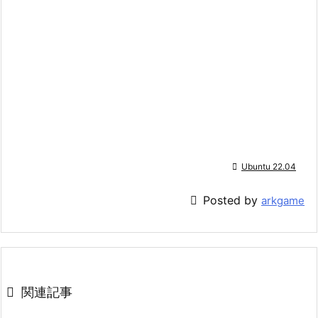

Ubuntu 22.04

Posted by
arkgame

関連記事