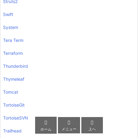
Struts2
Swift
System
Tera Term
Terraform
Thunderbird
Thymeleaf
Tomcat
TortoiseGit
TortoiseSVN



メニュー
上へ
ホーム
Trailhead