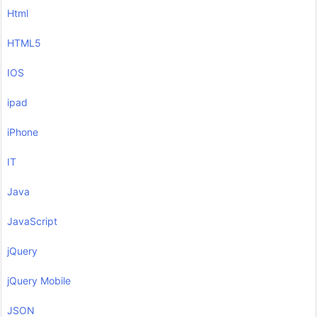
Html
HTML5
IOS
ipad
iPhone
IT
Java
JavaScript
jQuery
jQuery Mobile
JSON