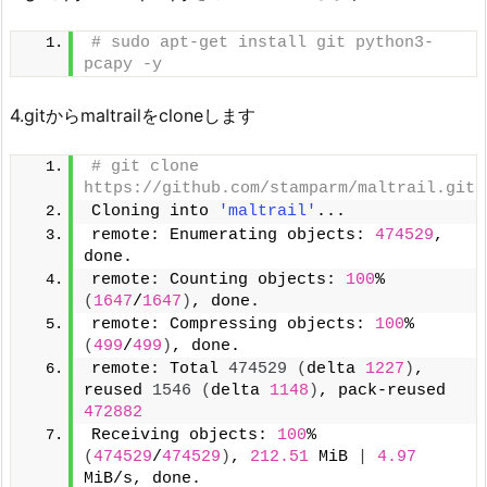
# sudo apt-get install git python3-
pcapy -y
4.gitからmaltrailをcloneします
# git clone 
https://github.com/stamparm/maltrail.git
Cloning into 
'maltrail'
...
remote: Enumerating objects: 
474529
, 
done.
remote: Counting objects: 
100
% 
(
1647
/
1647
)
, done.
remote: Compressing objects: 
100
% 
(
499
/
499
)
, done.
remote: Total 
474529
(
delta 
1227
)
, 
reused 
1546
(
delta 
1148
)
, pack-reused 
472882
Receiving objects: 
100
% 
(
474529
/
474529
)
, 
212.51
 MiB 
|
4.97
MiB/s, done.