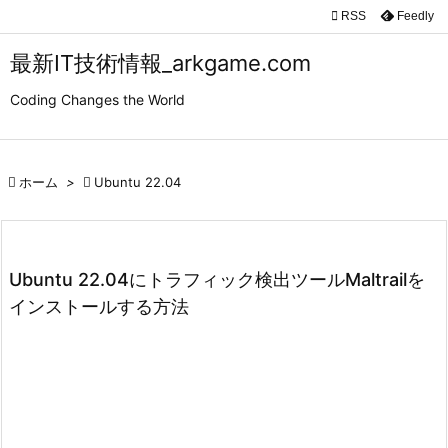

RSS
Feedly

メニュ
最新IT技術情報_arkgame.com

Coding Changes the World
サイド

前へ

ホーム
>

Ubuntu 22.04

次へ

検索
Ubuntu 22.04にトラフィック検出ツールMaltrailを
インストールする方法