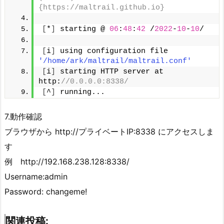
{https://maltrail.github.io}
[
*
]
 starting @ 
06
:
48
:
42
 /
2022
-
10
-
10
/
[
i
]
 using configuration file 
'/home/ark/maltrail/maltrail.conf'
[
i
]
 starting HTTP server at 
http:
//0.0.0.0:8338/
[
^
]
 running...
7.動作確認
ブラウザから http://プライベートIP:8338 にアクセスしま
す
例 http://192.168.238.128:8338/
Username:admin
Password: changeme!
関連投稿: