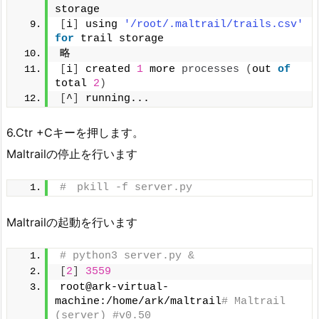
storage
[
i
]
 using 
'/root/.maltrail/trails.csv'
for
 trail storage
略
[
i
]
 created 
1
 more 
processes
(
out 
of
total 
2
)
[
^
]
 running...
6.Ctr +Cキーを押します。
Maltrailの停止を行います
#　pkill -f server.py
Maltrailの起動を行います
# python3 server.py &
[
2
]
3559
root@ark-virtual-
machine:/home/ark/maltrail
# Maltrail 
(server) #v0.50 