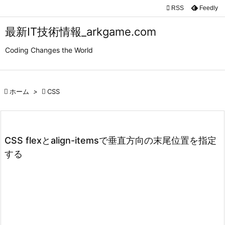

RSS
Feedly

メニュ
最新IT技術情報_arkgame.com

Coding Changes the World
サイド

前へ

ホーム
>

CSS

次へ

検索
CSS flexとalign-itemsで垂直方向の末尾位置を指定
する