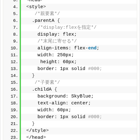
<
head
>
<
style
>
/*親要素*/
  .parentA 
{
/*display:flexを指定*/
    display: flex;
/*末尾に寄せる*/
    align-items: flex-
end
;
    width: 250px;
     height: 60px;
    border: 1px solid 
#000;
}
/*子要素*/
  .childA 
{
    background: SkyBlue;
    text-align: center;
    width: 60px;
    border: 1px solid 
#000;
}
<
/style
>
<
/head
>