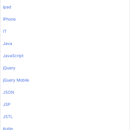
ipad
iPhone
IT
Java
JavaScript
jQuery
jQuery Mobile
JSON
JSP
JSTL
Kotlin