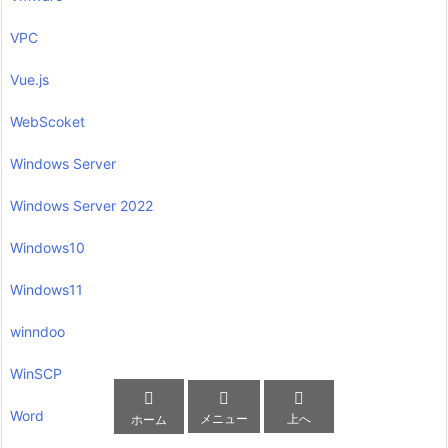
VPC
Vue.js
WebScoket
Windows Server
Windows Server 2022
Windows10
Windows11
winndoo
WinSCP



Word
メニュー
上へ
ホーム