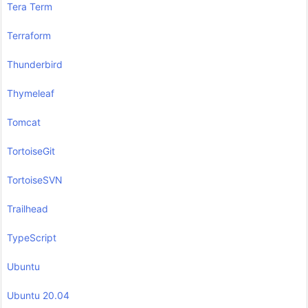
Tera Term
Terraform
Thunderbird
Thymeleaf
Tomcat
TortoiseGit
TortoiseSVN
Trailhead
TypeScript
Ubuntu
Ubuntu 20.04