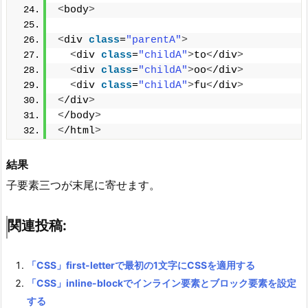
<
body
>
<
div 
class
=
"parentA"
>
<
div 
class
=
"childA"
>
to
<
/div
>
<
div 
class
=
"childA"
>
oo
<
/div
>
<
div 
class
=
"childA"
>
fu
<
/div
>
<
/div
>
<
/body
>
<
/html
>
結果
子要素三つが末尾に寄せます。
関連投稿:
「CSS」first-letterで最初の1文字にCSSを適用する
「CSS」inline-blockでインライン要素とブロック要素を設定
する