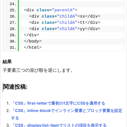
<
div 
class
=
"parentA"
>
<
div 
class
=
"childA"
>
ss
<
/div
>
<
div 
class
=
"childA"
>
tt
<
/div
>
<
div 
class
=
"childA"
>
yy
<
/div
>
<
/div
>
<
/body
>
<
/html
>
結果
子要素三つの並び順を逆にします。
関連投稿:
「CSS」first-letterで最初の1文字にCSSを適用する
「CSS」inline-blockでインライン要素とブロック要素を設定
する
「CSS」display:list-itemでリストの項目を表示する