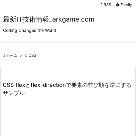

RSS
Feedly

メニュ
最新IT技術情報_arkgame.com

Coding Changes the World
サイド

前へ

ホーム
>

CSS

次へ

検索
CSS flexとflex-directionで要素の並び順を逆にする
サンプル