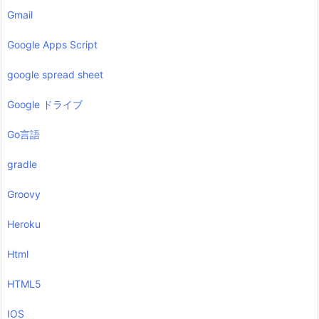
Gmail
Google Apps Script
google spread sheet
Google ドライブ
Go言語
gradle
Groovy
Heroku
Html
HTML5
IOS