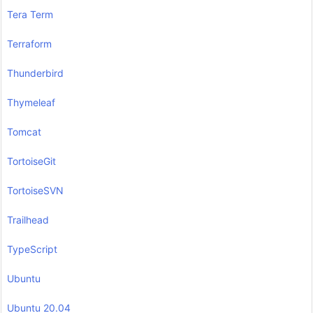
Tera Term
Terraform
Thunderbird
Thymeleaf
Tomcat
TortoiseGit
TortoiseSVN
Trailhead
TypeScript
Ubuntu
Ubuntu 20.04