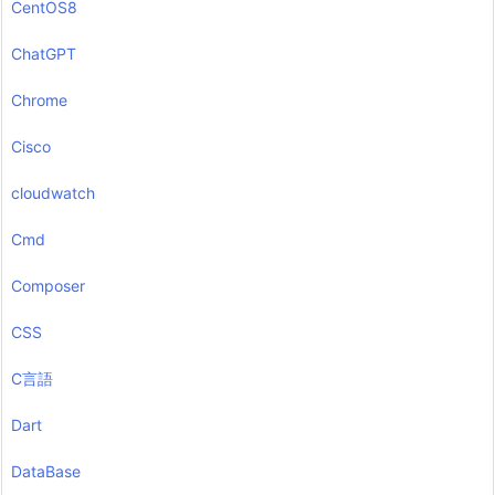
CentOS8
ChatGPT
Chrome
Cisco
cloudwatch
Cmd
Composer
CSS
C言語
Dart
DataBase