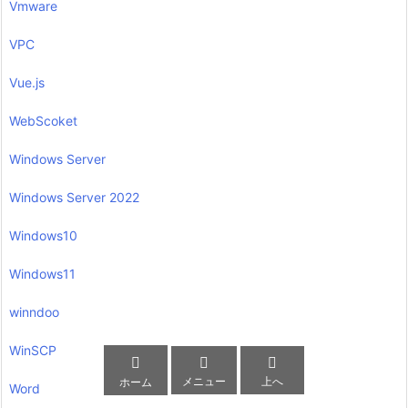
Vmware
VPC
Vue.js
WebScoket
Windows Server
Windows Server 2022
Windows10
Windows11
winndoo
WinSCP



メニュー
上へ
ホーム
Word