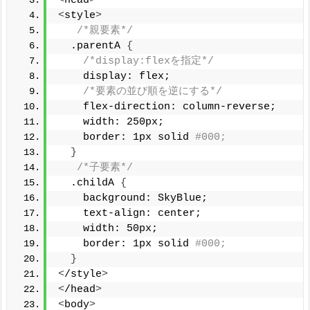
<
head
>
<
style
>
/*親要素*/
  .parentA 
{
/*display:flexを指定*/
    display: flex;
/*要素の並び順を逆にする*/
    flex-direction: column-reverse;
    width: 250px;
    border: 1px solid 
#000;
}
/*子要素*/
  .childA 
{
    background: SkyBlue;
    text-align: center;
    width: 50px;
    border: 1px solid 
#000;
}
<
/style
>
<
/head
>
<
body
>