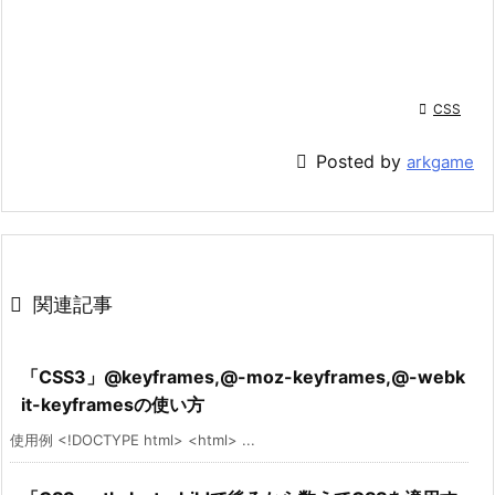

CSS

Posted by
arkgame

関連記事
「CSS3」@keyframes,@-moz-keyframes,@-webk
it-keyframesの使い方
使用例 <!DOCTYPE html> <html> ...