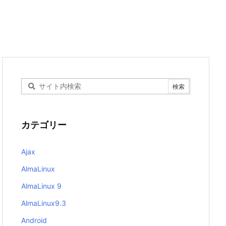
カテゴリー
Ajax
AlmaLinux
AlmaLinux 9
AlmaLinux9.3
Android