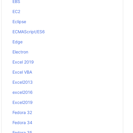
EBS
EC2
Eclipse
ECMAScript/ES6
Edge
Electron
Excel 2019
Excel VBA
Excel2013
excel2016
Excel2019
Fedora 32
Fedora 34
Fedora 35