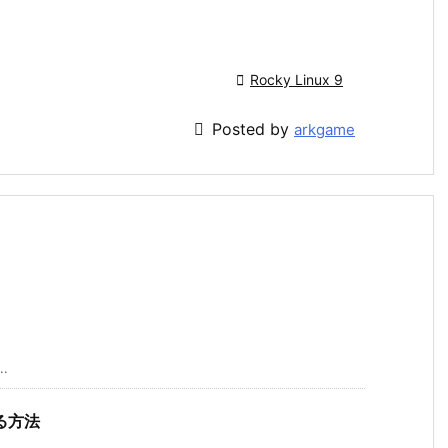

Rocky Linux 9

Posted by
arkgame
.
する方法