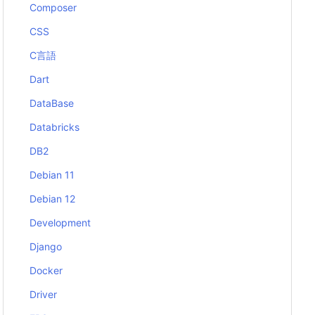
Composer
CSS
C言語
Dart
DataBase
Databricks
DB2
Debian 11
Debian 12
Development
Django
Docker
Driver