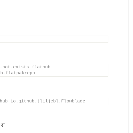
-not-exists flathub 
ub.flatpakrepo
hub io.github.jliljebl.Flowblade
ます