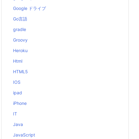
Google ドライブ
Go言語
gradle
Groovy
Heroku
Html
HTML5
IOS
ipad
iPhone
IT
Java
JavaScript