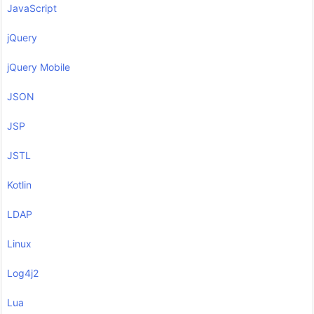
JavaScript
jQuery
jQuery Mobile
JSON
JSP
JSTL
Kotlin
LDAP
Linux
Log4j2
Lua