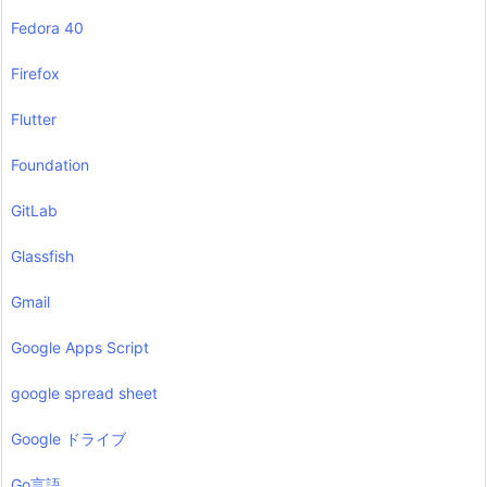
Fedora 40
Firefox
Flutter
Foundation
GitLab
Glassfish
Gmail
Google Apps Script
google spread sheet
Google ドライブ
Go言語