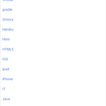
gradle
Groovy
Heroku
Html
HTML5
IOS
ipad
iPhone
IT
Java