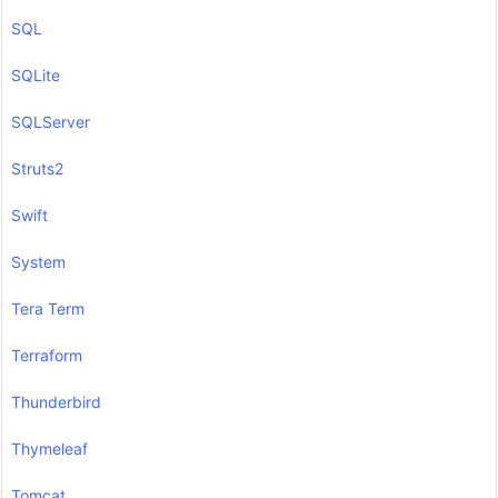
SQL
SQLite
SQLServer
Struts2
Swift
System
Tera Term
Terraform
Thunderbird
Thymeleaf
Tomcat