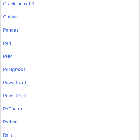
OracleLinux9.3
Outlook
Pandas
Perl
PHP
PostgreSQL
PowerPoint
PowerShell
PyCharm
Python
Rails