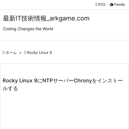

RSS
Feedly

メニュ
最新IT技術情報_arkgame.com

Coding Changes the World
サイド

前へ

ホーム
>

Rocky Linux 9

次へ

検索
Rocky Linux 9にNTPサーバーChronyをインストー
ルする