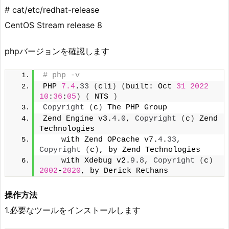
# cat/etc/redhat-release
CentOS Stream release 8
phpバージョンを確認します
# php -v
PHP 
7.4
.
33
(
cli
)
(
built: Oct 
31
2022
10
:
36
:
05
)
(
 NTS 
)
Copyright
(
c
)
 The PHP Group
Zend Engine v3.
4
.
0
, 
Copyright
(
c
)
 Zend 
Technologies
    with Zend OPcache v7.
4
.
33
, 
Copyright
(
c
)
, by Zend Technologies
    with Xdebug v2.
9
.
8
, 
Copyright
(
c
)
2002
-
2020
, by Derick Rethans
操作方法
1.必要なツールをインストールします