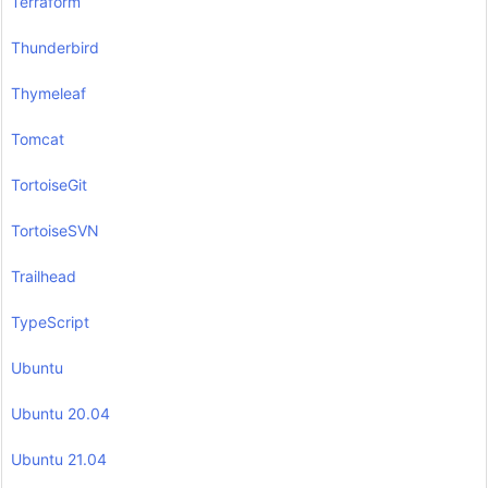
Terraform
Thunderbird
Thymeleaf
Tomcat
TortoiseGit
TortoiseSVN
Trailhead
TypeScript
Ubuntu
Ubuntu 20.04
Ubuntu 21.04