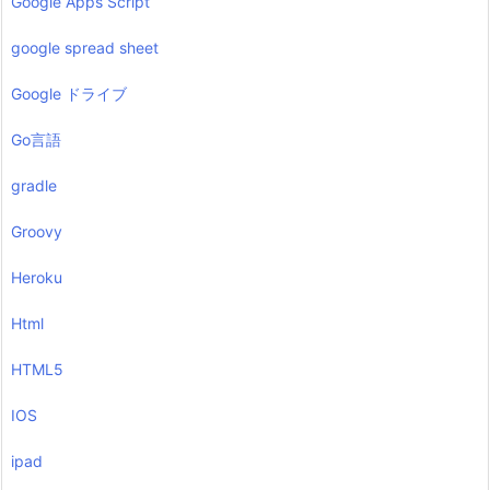
Google Apps Script
google spread sheet
Google ドライブ
Go言語
gradle
Groovy
Heroku
Html
HTML5
IOS
ipad