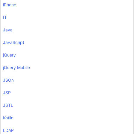
iPhone
IT
Java
JavaScript
jQuery
jQuery Mobile
JSON
JSP
JSTL
Kotlin
LDAP