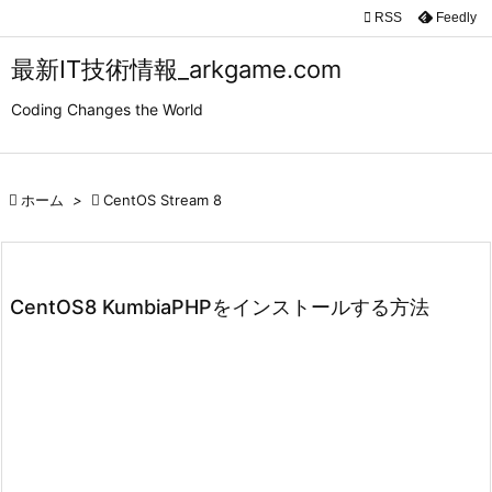

RSS
Feedly

メニュ
最新IT技術情報_arkgame.com

Coding Changes the World
サイド

前へ

ホーム
>

CentOS Stream 8

次へ

検索
CentOS8 KumbiaPHPをインストールする方法