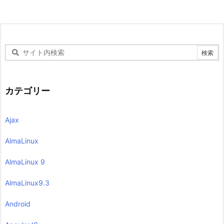
カテゴリー
Ajax
AlmaLinux
AlmaLinux 9
AlmaLinux9.3
Android