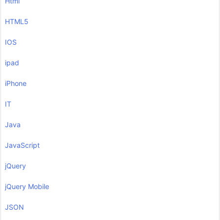
Html
HTML5
IOS
ipad
iPhone
IT
Java
JavaScript
jQuery
jQuery Mobile
JSON