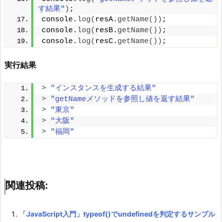
す結果"
)
;
console.
log
(
resA.
getName
())
; 
console.
log
(
resB.
getName
())
;
console.
log
(
resC.
getName
())
;
実行結果
>
"インスタンスを生成する結果"
>
"getNameメソッドを参照し値を返す結果"
>
"東京"
>
"大阪"
>
"福岡"
関連投稿:
「JavaScript入門」typeof()でundefinedを判定するサンプル