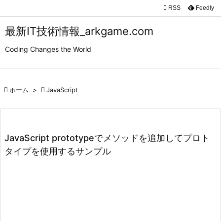

RSS
Feedly

メニュ
最新IT技術情報_arkgame.com

Coding Changes the World
サイド

前へ

ホーム
>

JavaScript

次へ

検索
JavaScript prototypeでメソッドを追加してプロト
タイプを使用するサンプル