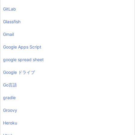
GitLab
Glassfish
Gmail
Google Apps Script
google spread sheet
Google ドライブ
Go言語
gradle
Groovy
Heroku