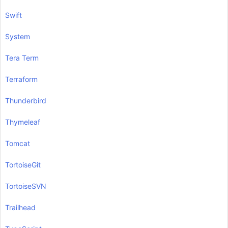
Swift
System
Tera Term
Terraform
Thunderbird
Thymeleaf
Tomcat
TortoiseGit
TortoiseSVN
Trailhead