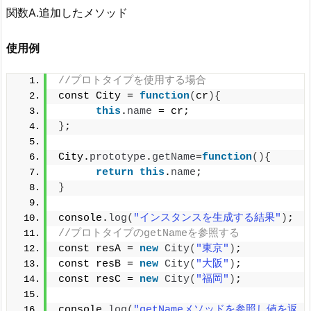
関数A.追加したメソッド
使用例
//プロトタイプを使用する場合
const City = 
function
(
cr
){
this
.
name
 = cr;
}
;
City.
prototype
.
getName
=
function
(){
return
this
.
name
;
}
console.
log
(
"インスタンスを生成する結果"
)
;
//プロトタイプのgetNameを参照する
const resA = 
new
City
(
"東京"
)
;
const resB = 
new
City
(
"大阪"
)
;
const resC = 
new
City
(
"福岡"
)
;
console.
log
(
"getNameメソッドを参照し値を返