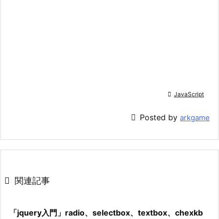

JavaScript

Posted by
arkgame

関連記事
「jquery入門」radio、selectbox、textbox、chexkb