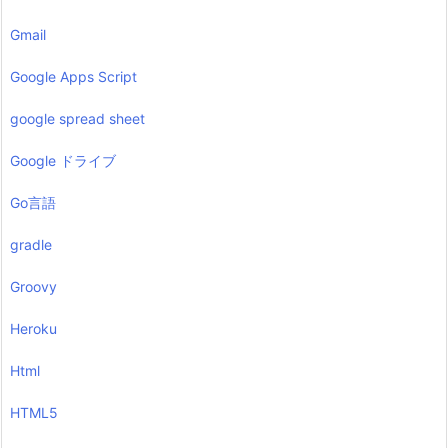
Gmail
Google Apps Script
google spread sheet
Google ドライブ
Go言語
gradle
Groovy
Heroku
Html
HTML5