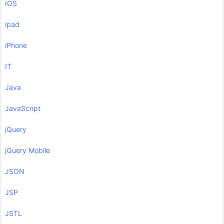
IOS
ipad
iPhone
IT
Java
JavaScript
jQuery
jQuery Mobile
JSON
JSP
JSTL