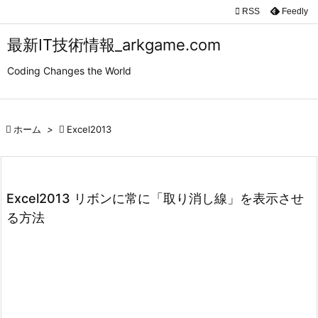

RSS
Feedly

メニュ
最新IT技術情報_arkgame.com

Coding Changes the World
サイド

前へ

ホーム
>

Excel2013

次へ

検索
Excel2013 リボンに常に「取り消し線」を表示させ
る方法