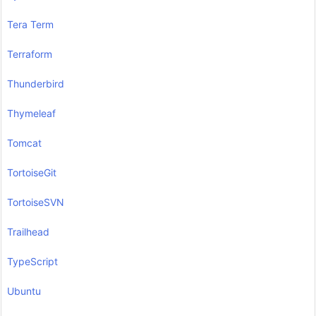
Tera Term
Terraform
Thunderbird
Thymeleaf
Tomcat
TortoiseGit
TortoiseSVN
Trailhead
TypeScript
Ubuntu