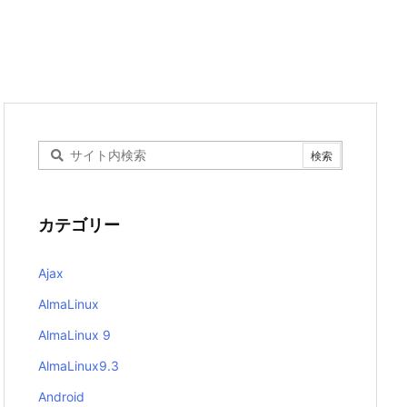
カテゴリー
Ajax
AlmaLinux
AlmaLinux 9
AlmaLinux9.3
Android