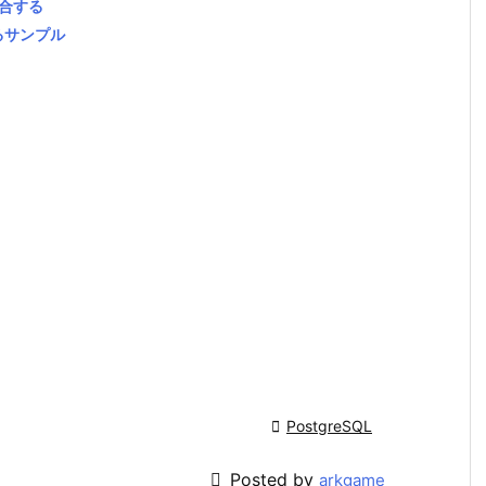
結合する
するサンプル

PostgreSQL

Posted by
arkgame