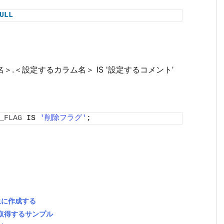
ULL
ル名＞.＜設定するカラム名＞ IS '設定するコメント’
_FLAG
 IS 
'削除フラグ'
;
対象に作成する
定して取得するサンプル