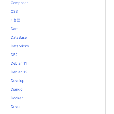
Composer
CSS
C言語
Dart
DataBase
Databricks
DB2
Debian 11
Debian 12
Development
Django
Docker
Driver