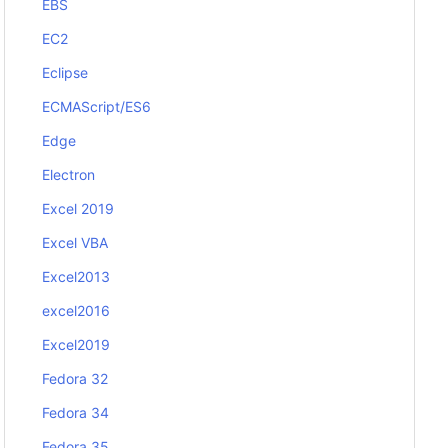
EBS
EC2
Eclipse
ECMAScript/ES6
Edge
Electron
Excel 2019
Excel VBA
Excel2013
excel2016
Excel2019
Fedora 32
Fedora 34
Fedora 35