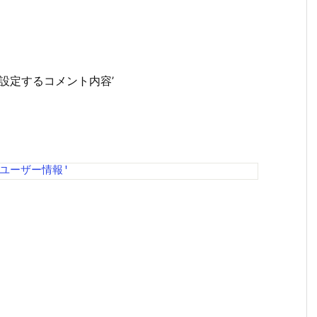
S '設定するコメント内容’
'ユーザー情報'