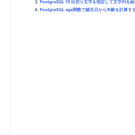
PostgreSQL 15 区切り文字を指定して文字列を
PostgreSQL age関数で誕生日から年齢を計算