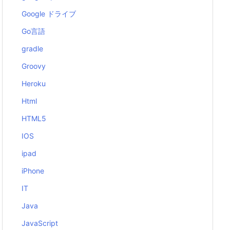
Google ドライブ
Go言語
gradle
Groovy
Heroku
Html
HTML5
IOS
ipad
iPhone
IT
Java
JavaScript