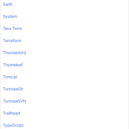
Swift
System
Tera Term
Terraform
Thunderbird
Thymeleaf
Tomcat
TortoiseGit
TortoiseSVN
Trailhead
TypeScript