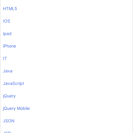
HTML5
IOS
ipad
iPhone
IT
Java
JavaScript
jQuery
jQuery Mobile
JSON