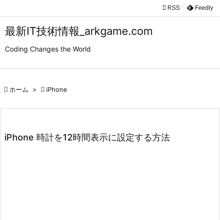

RSS
Feedly

メニュ
最新IT技術情報_arkgame.com

Coding Changes the World
サイド

前へ

ホーム
>

iPhone

次へ

検索
iPhone 時計を12時間表示に設定する方法