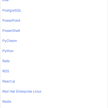
PHP
PostgreSQL
PowerPoint
PowerShell
PyCharm
Python
Rails
RDS
React.js
Red Hat Enterprise Linux
Redis