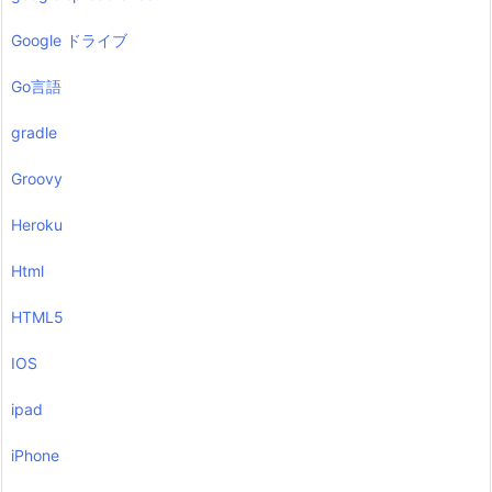
Google ドライブ
Go言語
gradle
Groovy
Heroku
Html
HTML5
IOS
ipad
iPhone