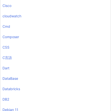
Cisco
cloudwatch
Cmd
Composer
CSS
C言語
Dart
DataBase
Databricks
DB2
Debian 11