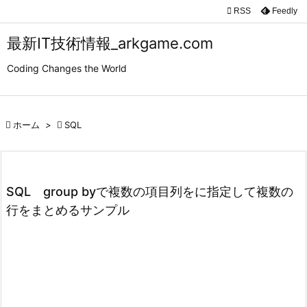

RSS
Feedly

メニュ
最新IT技術情報_arkgame.com

Coding Changes the World
サイド

前へ

ホーム
>

SQL

次へ

検索
SQL group byで複数の項目列をに指定して複数の
行をまとめるサンプル