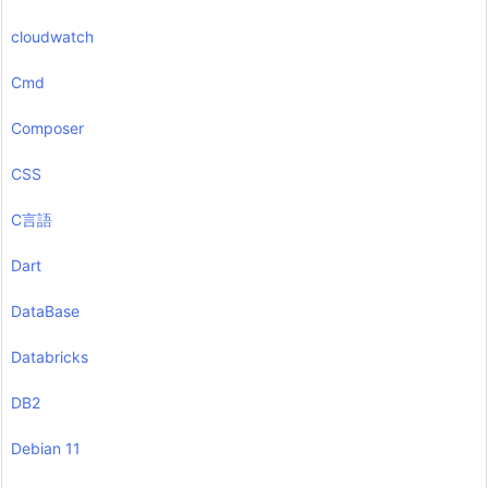
cloudwatch
Cmd
Composer
CSS
C言語
Dart
DataBase
Databricks
DB2
Debian 11