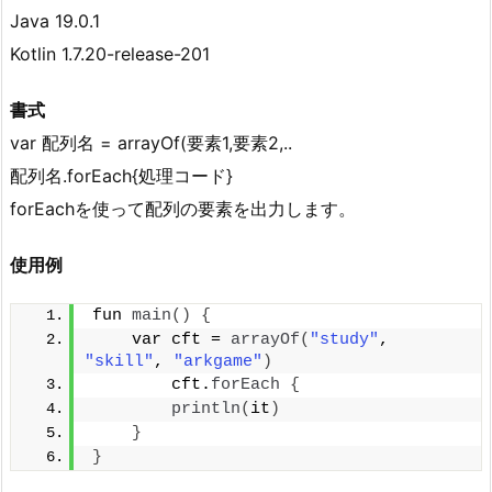
Java 19.0.1
Kotlin 1.7.20-release-201
書式
var 配列名 = arrayOf(要素1,要素2,..
配列名.forEach{処理コード}
forEachを使って配列の要素を出力します。
使用例
fun 
main
()
{
    var cft = 
arrayOf
(
"study"
, 
"skill"
, 
"arkgame"
)
        cft.
forEach
{
println
(
it
)
}
}