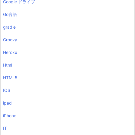
Google ドライブ
Go言語
gradle
Groovy
Heroku
Html
HTML5
IOS
ipad
iPhone
IT