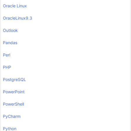
Oracle Linux
OracleLinux9.3
Outlook
Pandas
Perl
PHP
PostgreSQL
PowerPoint
PowerShell
PyCharm
Python