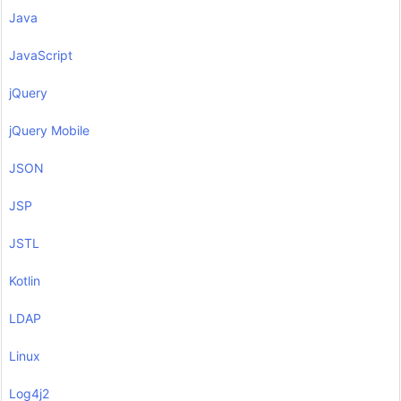
Java
JavaScript
jQuery
jQuery Mobile
JSON
JSP
JSTL
Kotlin
LDAP
Linux
Log4j2