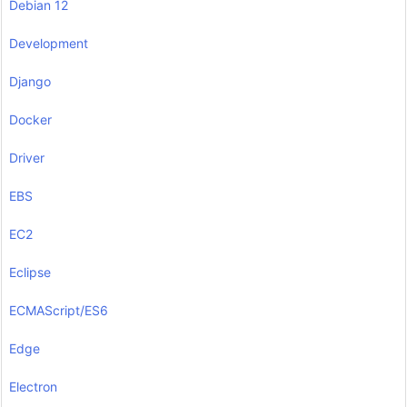
Debian 12
Development
Django
Docker
Driver
EBS
EC2
Eclipse
ECMAScript/ES6
Edge
Electron