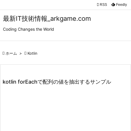

RSS
Feedly

メニュ
最新IT技術情報_arkgame.com

Coding Changes the World
サイド

前へ

ホーム
>

Kotlin

次へ

検索
kotlin forEachで配列の値を抽出するサンプル