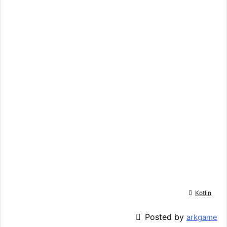

Kotlin

Posted by
arkgame