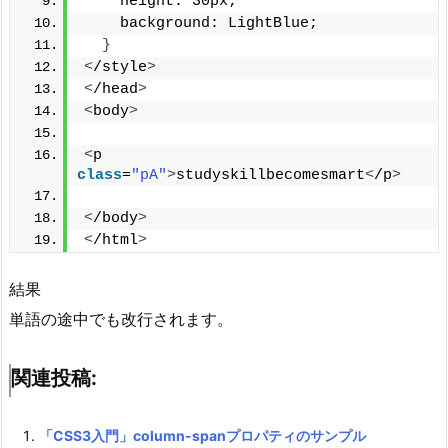
    height: 30px;
    background: LightBlue;
}
<
/style
>
<
/head
>
<
body
>
<
p 
class
=
"pA"
>
studyskillbecomesmart
<
/p
>
<
/body
>
<
/html
>
結果
単語の途中でも改行されます。
関連投稿:
「CSS3入門」column-spanプロパティのサンプル