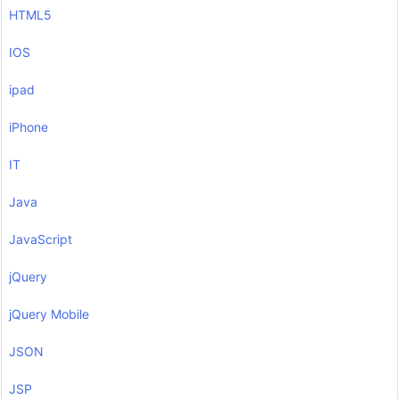
HTML5
IOS
ipad
iPhone
IT
Java
JavaScript
jQuery
jQuery Mobile
JSON
JSP