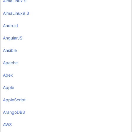
AlmaLinux 9
AlmaLinux9.3
Android
AngularJS
Ansible
Apache
Apex
Apple
AppleScript
ArangoDB3
AWS