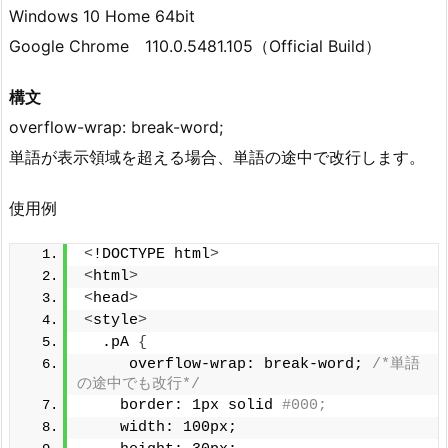
Windows 10 Home 64bit
Google Chrome 110.0.5481.105（Official Build）
構文
overflow-wrap: break-word;
単語が表示領域を超える場合、単語の途中で改行します。
使用例
<
!DOCTYPE html
>
<
html
>
<
head
>
<
style
>
  .pA 
{
     overflow-wrap: break-word; 
/*単語
の途中でも改行*/
    border: 1px solid 
#000;
    width: 100px;