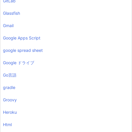
GitLab
Glassfish
Gmail
Google Apps Script
google spread sheet
Google ドライブ
Go言語
gradle
Groovy
Heroku
Html