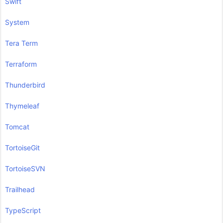
Swift
System
Tera Term
Terraform
Thunderbird
Thymeleaf
Tomcat
TortoiseGit
TortoiseSVN
Trailhead
TypeScript