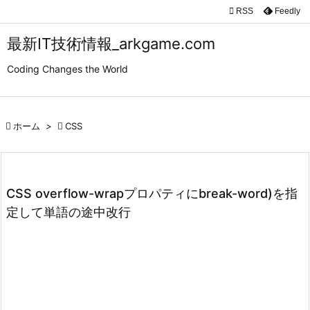

RSS
Feedly

メニュ
最新IT技術情報_arkgame.com

Coding Changes the World
サイド

前へ

ホーム
>

CSS

次へ

検索
CSS overflow-wrapプロパティにbreak-word)を指
定して単語の途中改行