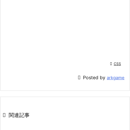

CSS

Posted by
arkgame

関連記事