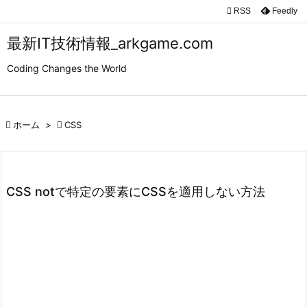

RSS
Feedly

メニュ
最新IT技術情報_arkgame.com

Coding Changes the World
サイド

前へ

ホーム
>

CSS

次へ

検索
CSS notで特定の要素にCSSを適用しない方法