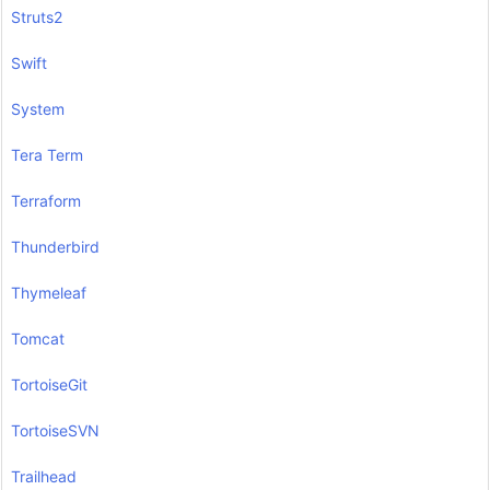
Struts2
Swift
System
Tera Term
Terraform
Thunderbird
Thymeleaf
Tomcat
TortoiseGit
TortoiseSVN
Trailhead