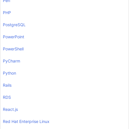
Perl
PHP
PostgreSQL
PowerPoint
PowerShell
PyCharm
Python
Rails
RDS
React.js
Red Hat Enterprise Linux