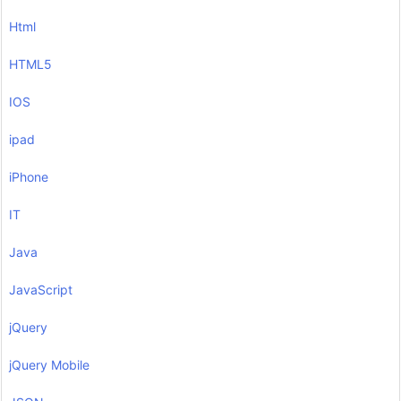
Html
HTML5
IOS
ipad
iPhone
IT
Java
JavaScript
jQuery
jQuery Mobile