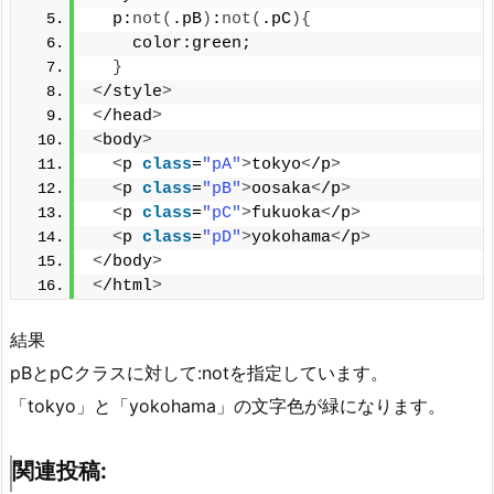
  p:
not
(
.pB
)
:
not
(
.pC
){
    color:green;
}
<
/style
>
<
/head
>
<
body
>
<
p 
class
=
"pA"
>
tokyo
<
/p
>
<
p 
class
=
"pB"
>
oosaka
<
/p
>
<
p 
class
=
"pC"
>
fukuoka
<
/p
>
<
p 
class
=
"pD"
>
yokohama
<
/p
>
<
/body
>
<
/html
>
結果
pBとpCクラスに対して:notを指定しています。
「tokyo」と「yokohama」の文字色が緑になります。
関連投稿: