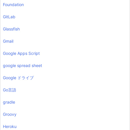
Foundation
GitLab
Glassfish
Gmail
Google Apps Script
google spread sheet
Google ドライブ
Go言語
gradle
Groovy
Heroku