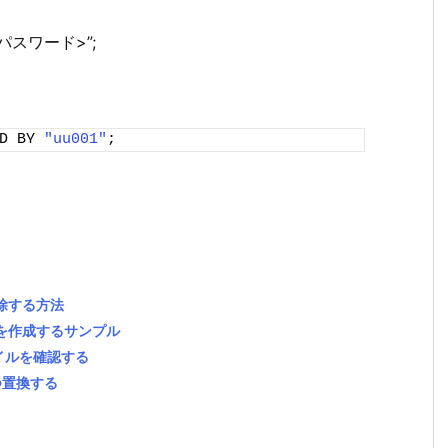
“<パスワード>”;
D BY 
"uu001"
;
解除する方法
ーを作成するサンプル
ファイルを確認する
ずつ置換する