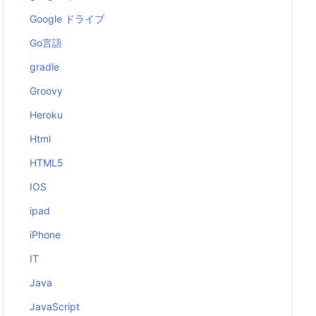
Google ドライブ
Go言語
gradle
Groovy
Heroku
Html
HTML5
IOS
ipad
iPhone
IT
Java
JavaScript