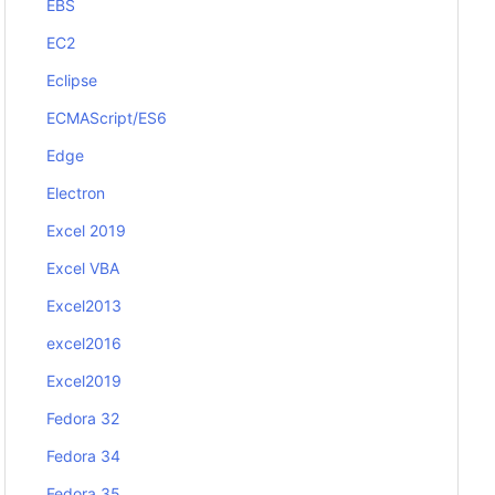
EBS
EC2
Eclipse
ECMAScript/ES6
Edge
Electron
Excel 2019
Excel VBA
Excel2013
excel2016
Excel2019
Fedora 32
Fedora 34
Fedora 35