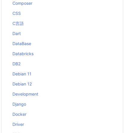
Composer
CSS
C言語
Dart
DataBase
Databricks
DB2
Debian 11
Debian 12
Development
Django
Docker
Driver