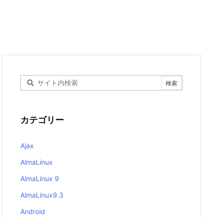
カテゴリー
Ajax
AlmaLinux
AlmaLinux 9
AlmaLinux9.3
Android