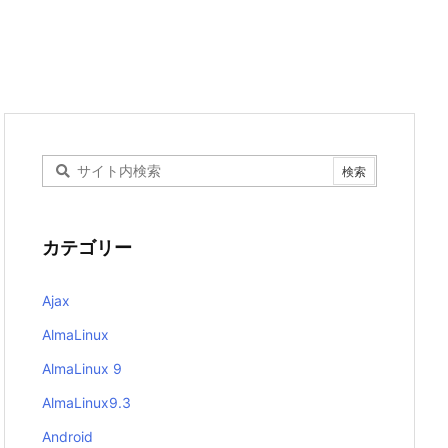
カテゴリー
Ajax
AlmaLinux
AlmaLinux 9
AlmaLinux9.3
Android