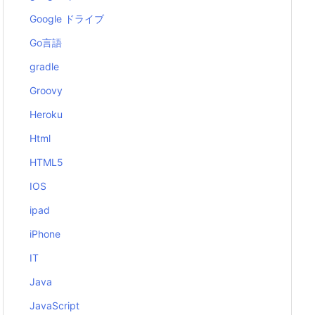
Google ドライブ
Go言語
gradle
Groovy
Heroku
Html
HTML5
IOS
ipad
iPhone
IT
Java
JavaScript