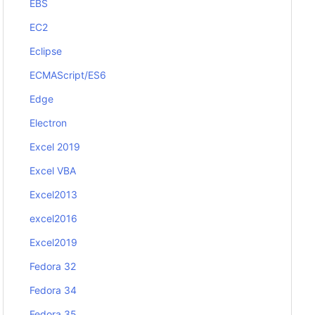
EBS
EC2
Eclipse
ECMAScript/ES6
Edge
Electron
Excel 2019
Excel VBA
Excel2013
excel2016
Excel2019
Fedora 32
Fedora 34
Fedora 35