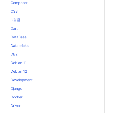
Composer
CSS
C言語
Dart
DataBase
Databricks
DB2
Debian 11
Debian 12
Development
Django
Docker
Driver