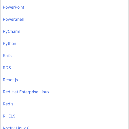
PowerPoint
PowerShell
PyCharm
Python
Rails
RDS
React.js
Red Hat Enterprise Linux
Redis
RHEL9
Rocky Linux 8