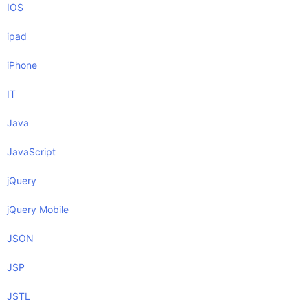
IOS
ipad
iPhone
IT
Java
JavaScript
jQuery
jQuery Mobile
JSON
JSP
JSTL