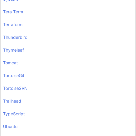
Tera Term
Terraform
Thunderbird
Thymeleaf
Tomcat
TortoiseGit
TortoiseSVN
Trailhead
TypeScript
Ubuntu