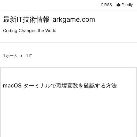

RSS
Feedly

メニュ
最新IT技術情報_arkgame.com

Coding Changes the World
サイド

前へ

ホーム
>

IT

次へ

検索
macOS ターミナルで環境変数を確認する方法