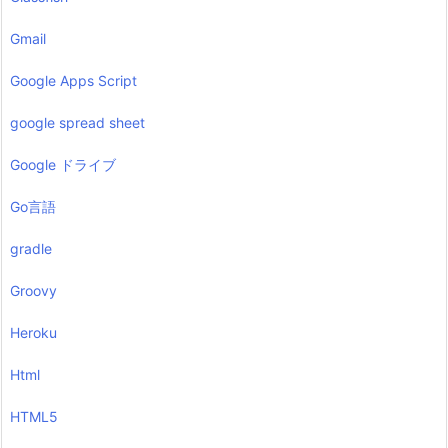
Gmail
Google Apps Script
google spread sheet
Google ドライブ
Go言語
gradle
Groovy
Heroku
Html
HTML5