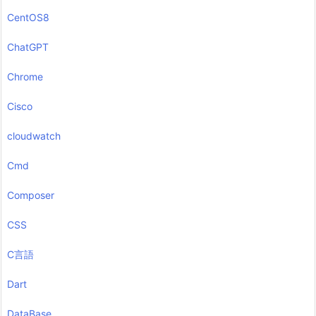
CentOS8
ChatGPT
Chrome
Cisco
cloudwatch
Cmd
Composer
CSS
C言語
Dart
DataBase